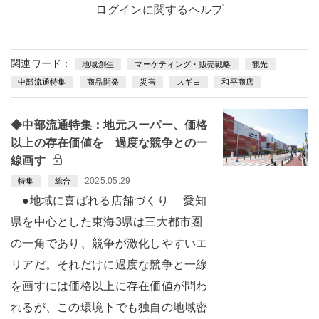
ログインに関するヘルプ
関連ワード：
地域創生
マーケティング・販売戦略
観光
中部流通特集
商品開発
災害
スギヨ
和平商店
◆中部流通特集：地元スーパー、価格
以上の存在価値を 過度な競争との一
線画す
2025.05.29
特集
総合
●地域に喜ばれる店舗づくり 愛知
県を中心とした東海3県は三大都市圏
の一角であり、競争が激化しやすいエ
リアだ。それだけに過度な競争と一線
を画すには価格以上に存在価値が問わ
れるが、この環境下でも独自の地域密