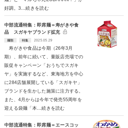
好調。3…続きを読む
中部流通特集：即席麺＝寿がきや食
品 スガキヤブランド拡充
2025.05.29
麺類
特集
寿がきや食品は今期（26年3月
期）、前年に続いて、量販店売場での
販促キャンペーン「おうちでスガキ
ヤ」を実施するなど、東海地方を中心
に284店舗展開している「スガキヤ」
ブランドを生かした施策に注力する。
また、4月からは今年で発売55周年を
迎える袋麺「本…続きを読む
中部流通特集：即席麺＝エースコッ