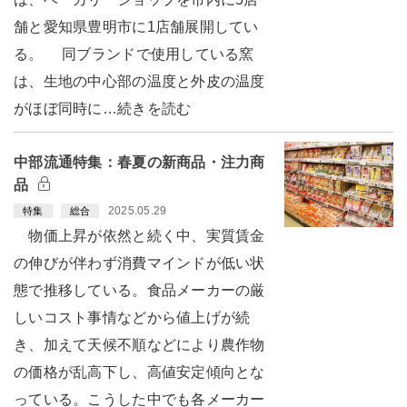
舗と愛知県豊明市に1店舗展開してい
る。 同ブランドで使用している窯
は、生地の中心部の温度と外皮の温度
がほぼ同時に…続きを読む
中部流通特集：春夏の新商品・注力商
品
2025.05.29
特集
総合
物価上昇が依然と続く中、実質賃金
の伸びが伴わず消費マインドが低い状
態で推移している。食品メーカーの厳
しいコスト事情などから値上げが続
き、加えて天候不順などにより農作物
の価格が乱高下し、高値安定傾向とな
っている。こうした中でも各メーカー