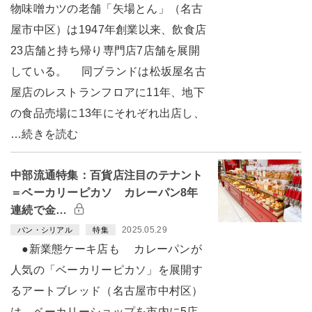
物味噌カツの老舗「矢場とん」（名古
屋市中区）は1947年創業以来、飲食店
23店舗と持ち帰り専門店7店舗を展開
している。 同ブランドは松坂屋名古
屋店のレストランフロアに11年、地下
の食品売場に13年にそれぞれ出店し、
…続きを読む
中部流通特集：百貨店注目のテナント
＝ベーカリーピカソ カレーパン8年
連続で金…
2025.05.29
パン・シリアル
特集
●新業態ケーキ店も カレーパンが
人気の「ベーカリーピカソ」を展開す
るアートブレッド（名古屋市中村区）
は、ベーカリーショップを市内に5店