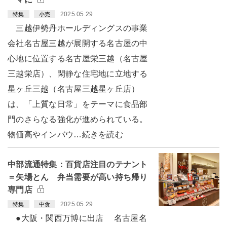
2025.05.29
特集
小売
三越伊勢丹ホールディングスの事業
会社名古屋三越が展開する名古屋の中
心地に位置する名古屋栄三越（名古屋
三越栄店）、閑静な住宅地に立地する
星ヶ丘三越（名古屋三越星ヶ丘店）
は、「上質な日常」をテーマに食品部
門のさらなる強化が進められている。
物価高やインバウ…続きを読む
中部流通特集：百貨店注目のテナント
＝矢場とん 弁当需要が高い持ち帰り
専門店
2025.05.29
特集
中食
●大阪・関西万博に出店 名古屋名