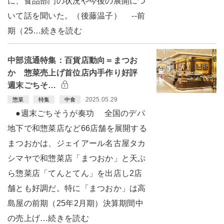
に、食品部門の状況や今後の展開につ
いて話を聞いた。（後藤温子） --前
期（25…続きを読む
中部流通特集：百貨店動向＝まつお
か 惣菜売上げ首位店内手作り好評
週末ごちそ…
2025.05.29
惣菜
特集
中食
●週末ごちそうが奏功 全国のデパ
地下で和惣菜店など66店舗を展開する
まつおかは、ジェイアール名古屋タカ
シマヤで和惣菜店「まつおか」と天ぷ
ら惣菜店「てんとてん」を出店し2店
舗とも好調だ。特に「まつおか」は高
島屋の前期（25年2月期）決算期間中
の売上げ…続きを読む