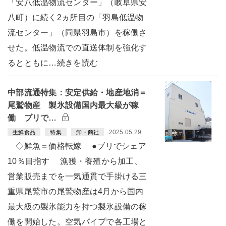
「安八低温物流センター」（岐阜県安
八町）に続く2ヵ所目の「羽島低温物
流センター」（同県羽島市）を稼働さ
せた。低温物流での直送体制を強化す
るとともに…続きを読む
中部流通特集：安定供給・地産地消＝
尾鷲物産 製氷設備国内最大級が稼
働 ブリで…
2025.05.29
生鮮食品
特集
卸・商社
◇鮮魚＝価格転嫁 ●ブリでシェア
10％目指す 漁獲・養殖から加工、
営業販売までを一気通貫で手掛ける三
重県尾鷲市の尾鷲物産は4月から国内
最大級の製氷能力を持つ製氷設備の稼
働を開始した。空気パイプで各工場と