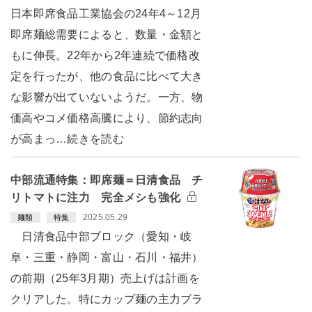
日本即席食品工業協会の24年4～12月
即席麺総需要によると、数量・金額と
もに伸長。22年から2年連続で価格改
定を行ったが、他の食品に比べて大き
な影響が出ていないようだ。一方、物
価高やコメ価格高騰により、節約志向
が高まっ…続きを読む
中部流通特集：即席麺＝日清食品 チ
リトマトに注力 完全メシも強化
2025.05.29
麺類
特集
日清食品中部ブロック（愛知・岐
阜・三重・静岡・富山・石川・福井）
の前期（25年3月期）売上げは計画を
クリアした。特にカップ麺の主力ブラ