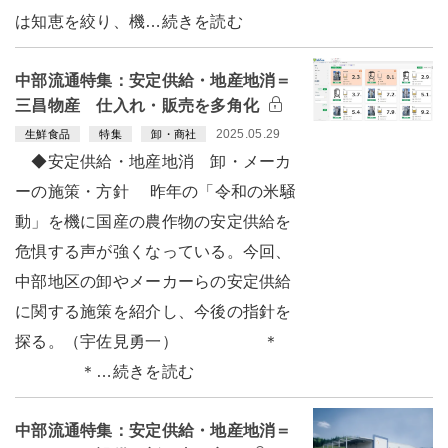
は知恵を絞り、機…続きを読む
中部流通特集：安定供給・地産地消＝
三昌物産 仕入れ・販売を多角化
2025.05.29
生鮮食品
特集
卸・商社
◆安定供給・地産地消 卸・メーカ
ーの施策・方針 昨年の「令和の米騒
動」を機に国産の農作物の安定供給を
危惧する声が強くなっている。今回、
中部地区の卸やメーカーらの安定供給
に関する施策を紹介し、今後の指針を
探る。（宇佐見勇一） ＊
＊…続きを読む
中部流通特集：安定供給・地産地消＝