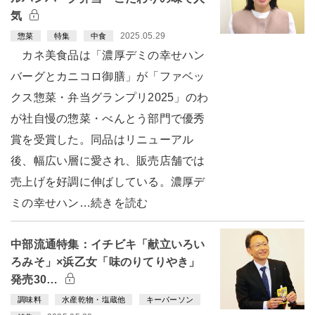
気
2025.05.29
惣菜
特集
中食
カネ美食品は「濃厚デミの幸せハン
バーグとカニコロ御膳」が「ファベッ
クス惣菜・弁当グランプリ2025」のわ
が社自慢の惣菜・べんとう部門で優秀
賞を受賞した。同品はリニューアル
後、幅広い層に愛され、販売店舗では
売上げを好調に伸ばしている。濃厚デ
ミの幸せハン…続きを読む
中部流通特集：イチビキ「献立いろい
ろみそ」×浜乙女「味のりてりやき」
発売30…
調味料
水産乾物・塩蔵他
キーパーソン