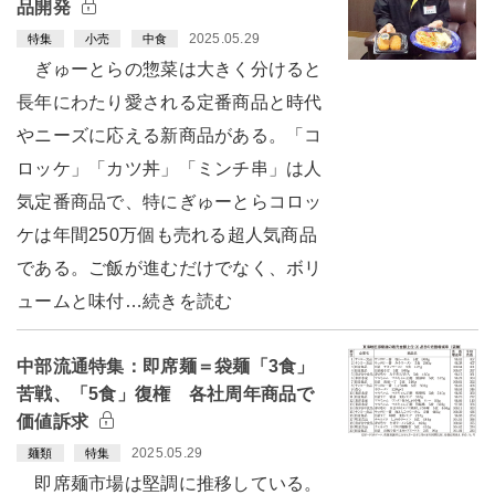
品開発
2025.05.29
特集
小売
中食
ぎゅーとらの惣菜は大きく分けると
長年にわたり愛される定番商品と時代
やニーズに応える新商品がある。「コ
ロッケ」「カツ丼」「ミンチ串」は人
気定番商品で、特にぎゅーとらコロッ
ケは年間250万個も売れる超人気商品
である。ご飯が進むだけでなく、ボリ
ュームと味付…続きを読む
中部流通特集：即席麺＝袋麺「3食」
苦戦、「5食」復権 各社周年商品で
価値訴求
2025.05.29
麺類
特集
即席麺市場は堅調に推移している。