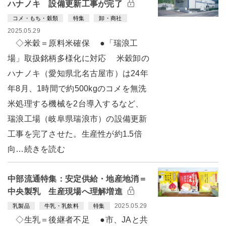
ハナノキ 設備更新工事が完了
コメ・もち・穀類
特集
卸・商社
2025.05.29
◇米穀＝原料米確保 ●「瑞浪工
場」取扱銘柄多様化に対応 米穀卸の
ハナノキ（愛知県北名古屋市）は24年
年8月、1時間で約500kgのコメを無洗
米処理する機械を2台導入するなど、
瑞浪工場（岐阜県瑞浪市）の設備更新
工事を完了させた。生産性が約1.5倍
向…続きを読む
中部流通特集：安定供給・地産地消＝
中央製乳 生産現場へ理解増進
2025.05.29
乳製品
牛乳・乳飲料
特集
◇生乳＝後継者不足 ●市、JAと共