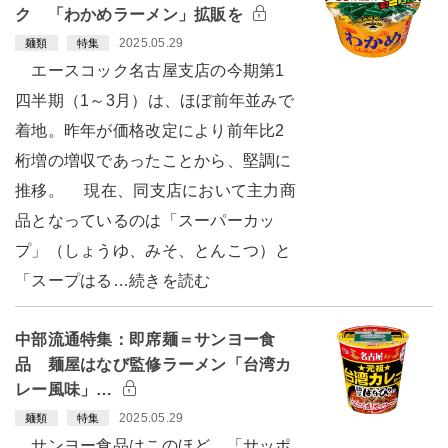
ク 「わかめラーメン」拡販を
2025.05.29
麺類
特集
エースコック名古屋支店の今期第1
四半期（1～3月）は、ほぼ前年並みで
着地。昨年が価格改定により前年比2
桁増の増収であったことから、堅調に
推移。 現在、同支店において主力商
品となっているのは「スーパーカッ
プ」（しょうゆ、みそ、とんこつ）と
「スープはる…続きを読む
中部流通特集：即席麺＝サンヨー食
品 麺屋はなび監修ラーメン「台湾カ
レー風味」…
2025.05.29
麺類
特集
サンヨー食品はこのほど、「サッポ