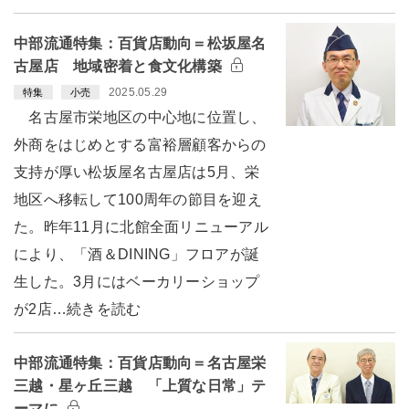
中部流通特集：百貨店動向＝松坂屋名
古屋店 地域密着と食文化構築
2025.05.29
特集
小売
名古屋市栄地区の中心地に位置し、
外商をはじめとする富裕層顧客からの
支持が厚い松坂屋名古屋店は5月、栄
地区へ移転して100周年の節目を迎え
た。昨年11月に北館全面リニューアル
により、「酒＆DINING」フロアが誕
生した。3月にはベーカリーショップ
が2店…続きを読む
中部流通特集：百貨店動向＝名古屋栄
三越・星ヶ丘三越 「上質な日常」テ
ーマに