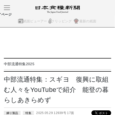
イページ
紙面ビューアー
クリッピング
最新の紙面
中部流通特集2025
中部流通特集：スギヨ 復興に取組
む人々をYouTubeで紹介 能登の暮
らしあきらめず
2025.05.29 12939号 17面
練り製品
特集