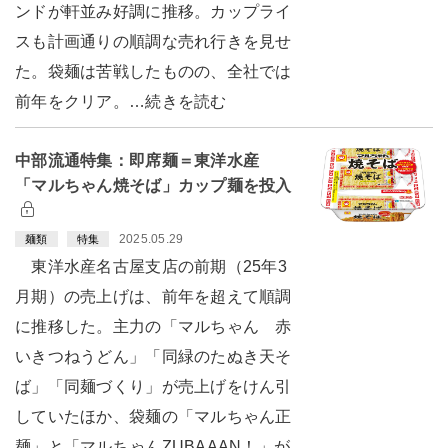
ンドが軒並み好調に推移。カップライ
スも計画通りの順調な売れ行きを見せ
た。袋麺は苦戦したものの、全社では
前年をクリア。…続きを読む
中部流通特集：即席麺＝東洋水産
「マルちゃん焼そば」カップ麺を投入
2025.05.29
麺類
特集
東洋水産名古屋支店の前期（25年3
月期）の売上げは、前年を超えて順調
に推移した。主力の「マルちゃん 赤
いきつねうどん」「同緑のたぬき天そ
ば」「同麺づくり」が売上げをけん引
していたほか、袋麺の「マルちゃん正
麺」と「マルちゃんZUBAAAN！」が