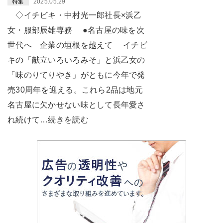
2025.05.29
特集
◇イチビキ・中村光一郎社長×浜乙
女・服部辰雄専務 ●名古屋の味を次
世代へ 企業の垣根を越えて イチビ
キの「献立いろいろみそ」と浜乙女の
「味のりてりやき」がともに今年で発
売30周年を迎える。これら2品は地元
名古屋に欠かせない味として長年愛さ
れ続けて…続きを読む