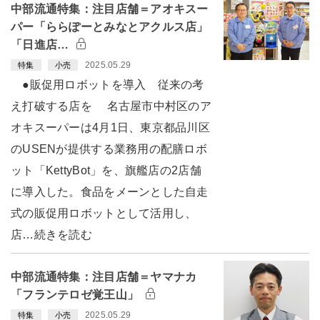
中部流通特集：注目店舗＝アオキスー
パー「ららぽーとみなとアクルス店」
「日進店…
2025.05.29
特集
小売
●販促用ロボットを導入 従来の考
え打破する店を 名古屋市中村区のア
オキスーパーは4月1日、東京都品川区
のUSENが提供する業務用の配膳ロボ
ット「KettyBot」を、旗艦店の2店舗
に導入した。食品をメーンとした自走
式の販促用ロボットとして活用し、
店…続きを読む
中部流通特集：注目店舗＝ヤマナカ
「フランテロゼ覚王山」
2025.05.29
特集
小売