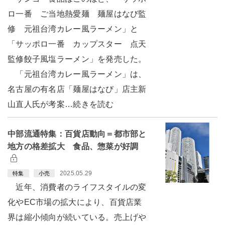
ロ一番 ご当地熱愛麺 麺屋はなび監
修 元祖台湾カレー風ラーメン」と
「サッポロ一番 カップスター 点天
監修餃子風塩ラーメン」を発売した。
「元祖台湾カレー風ラーメン」は、
名古屋の有名店「麺屋はなび」店主新
山直人氏が考案…続きを読む
中部流通特集：百貨店動向＝都市部と
地方の格差拡大 食品、惣菜が好調
2025.05.29
特集
小売
近年、消費者のライフスタイルの変
化やEC市場の拡大により、百貨店業
界は縮小傾向が続いている。売上げや