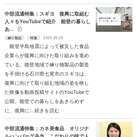
中部流通特集：スギヨ 復興に取組む
人々をYouTubeで紹介 能登の暮らし
あ…
2025.05.29
練り製品
特集
能登半島地震によって被災した食品
企業らが復興に向けた取り組みを進め
ている。能登地域で練り物製品の製造
を手掛ける石川県七尾市のスギヨは、
復興に向けて取り組む地域の姿を映し
た映像を動画投稿サイトのYouTubeで
公開。能登での暮らしをあきらめず
に、復興に…続きを読む
中部流通特集：カネ美食品 オリジナ
ルハンバーグ弁当 こだわりの味で人