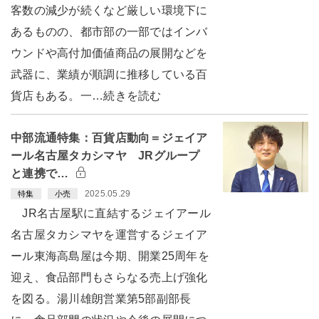
客数の減少が続くなど厳しい環境下に
あるものの、都市部の一部ではインバ
ウンドや高付加価値商品の展開などを
武器に、業績が順調に推移している百
貨店もある。一…続きを読む
中部流通特集：百貨店動向＝ジェイア
ール名古屋タカシマヤ JRグループ
と連携で…
2025.05.29
特集
小売
JR名古屋駅に直結するジェイアール
名古屋タカシマヤを運営するジェイア
ール東海高島屋は今期、開業25周年を
迎え、食品部門もさらなる売上げ強化
を図る。湯川雄朗営業第5部副部長