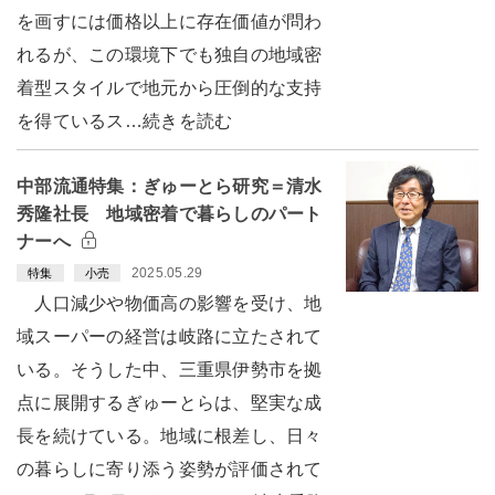
を画すには価格以上に存在価値が問わ
れるが、この環境下でも独自の地域密
着型スタイルで地元から圧倒的な支持
を得ているス…続きを読む
中部流通特集：ぎゅーとら研究＝清水
秀隆社長 地域密着で暮らしのパート
ナーへ
2025.05.29
特集
小売
人口減少や物価高の影響を受け、地
域スーパーの経営は岐路に立たされて
いる。そうした中、三重県伊勢市を拠
点に展開するぎゅーとらは、堅実な成
長を続けている。地域に根差し、日々
の暮らしに寄り添う姿勢が評価されて