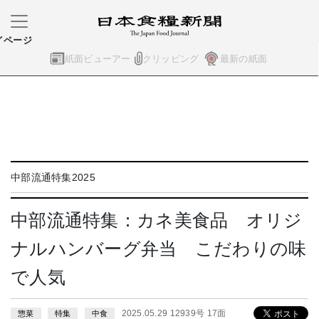
イページ
紙面ビューアー
クリッピング
最新の紙面
中部流通特集2025
中部流通特集：カネ美食品 オリジ
ナルハンバーグ弁当 こだわりの味
で人気
2025.05.29 12939号 17面
惣菜
特集
中食