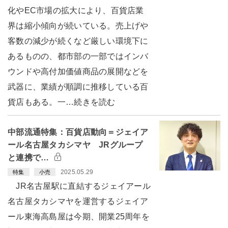
化やEC市場の拡大により、百貨店業
界は縮小傾向が続いている。売上げや
客数の減少が続くなど厳しい環境下に
あるものの、都市部の一部ではインバ
ウンドや高付加価値商品の展開などを
武器に、業績が順調に推移している百
貨店もある。一…続きを読む
中部流通特集：百貨店動向＝ジェイア
ール名古屋タカシマヤ JRグループ
と連携で…
2025.05.29
特集
小売
JR名古屋駅に直結するジェイアール
名古屋タカシマヤを運営するジェイア
ール東海高島屋は今期、開業25周年を