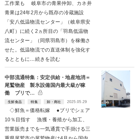
工作業も 岐阜市の青果仲卸、カネ井
青果は24年2月から既存の冷蔵施設
「安八低温物流センター」（岐阜県安
八町）に続く2ヵ所目の「羽島低温物
流センター」（同県羽島市）を稼働さ
せた。低温物流での直送体制を強化す
るとともに…続きを読む
中部流通特集：安定供給・地産地消＝
尾鷲物産 製氷設備国内最大級が稼
働 ブリで…
2025.05.29
生鮮食品
特集
卸・商社
◇鮮魚＝価格転嫁 ●ブリでシェア
10％目指す 漁獲・養殖から加工、
営業販売までを一気通貫で手掛ける三
重県尾鷲市の尾鷲物産は4月から国内