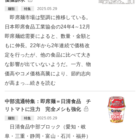
2025.05.29
麺類
特集
即席麺市場は堅調に推移している。
日本即席食品工業協会の24年4～12月
即席麺総需要によると、数量・金額と
もに伸長。22年から2年連続で価格改
定を行ったが、他の食品に比べて大き
な影響が出ていないようだ。一方、物
価高やコメ価格高騰により、節約志向
が高まっ…続きを読む
中部流通特集：即席麺＝日清食品 チ
リトマトに注力 完全メシも強化
2025.05.29
麺類
特集
日清食品中部ブロック（愛知・岐
阜・三重・静岡・富山・石川・福井）