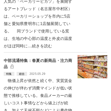
人気の「ベーカリーピカソ」を展開す
るアートブレッド（名古屋市中村区）
は、ベーカリーショップを市内に5店
舗と愛知県豊明市に1店舗展開してい
る。 同ブランドで使用している窯
は、生地の中心部の温度と外皮の温度
がほぼ同時に…続きを読む
中部流通特集：春夏の新商品・注力商
品
2025.05.29
特集
総合
物価上昇が依然と続く中、実質賃金
の伸びが伴わず消費マインドが低い状
態で推移している。食品メーカーの厳
しいコスト事情などから値上げが続
き、加えて天候不順などにより農作物