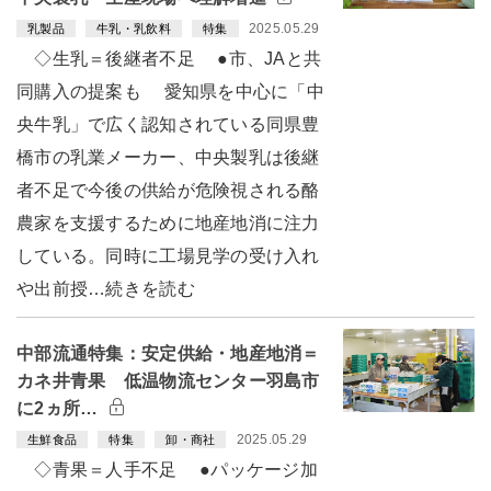
2025.05.29
乳製品
牛乳・乳飲料
特集
◇生乳＝後継者不足 ●市、JAと共
同購入の提案も 愛知県を中心に「中
央牛乳」で広く認知されている同県豊
橋市の乳業メーカー、中央製乳は後継
者不足で今後の供給が危険視される酪
農家を支援するために地産地消に注力
している。同時に工場見学の受け入れ
や出前授…続きを読む
中部流通特集：安定供給・地産地消＝
カネ井青果 低温物流センター羽島市
に2ヵ所…
2025.05.29
生鮮食品
特集
卸・商社
◇青果＝人手不足 ●パッケージ加