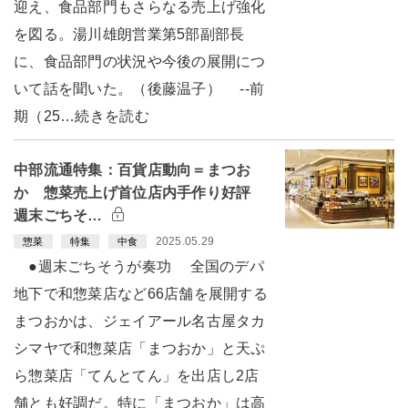
迎え、食品部門もさらなる売上げ強化
を図る。湯川雄朗営業第5部副部長
に、食品部門の状況や今後の展開につ
いて話を聞いた。（後藤温子） --前
期（25…続きを読む
中部流通特集：百貨店動向＝まつお
か 惣菜売上げ首位店内手作り好評
週末ごちそ…
2025.05.29
惣菜
特集
中食
●週末ごちそうが奏功 全国のデパ
地下で和惣菜店など66店舗を展開する
まつおかは、ジェイアール名古屋タカ
シマヤで和惣菜店「まつおか」と天ぷ
ら惣菜店「てんとてん」を出店し2店
舗とも好調だ。特に「まつおか」は高