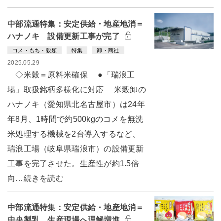
中部流通特集：安定供給・地産地消＝
ハナノキ 設備更新工事が完了
コメ・もち・穀類
特集
卸・商社
2025.05.29
◇米穀＝原料米確保 ●「瑞浪工
場」取扱銘柄多様化に対応 米穀卸の
ハナノキ（愛知県北名古屋市）は24年
年8月、1時間で約500kgのコメを無洗
米処理する機械を2台導入するなど、
瑞浪工場（岐阜県瑞浪市）の設備更新
工事を完了させた。生産性が約1.5倍
向…続きを読む
中部流通特集：安定供給・地産地消＝
中央製乳 生産現場へ理解増進