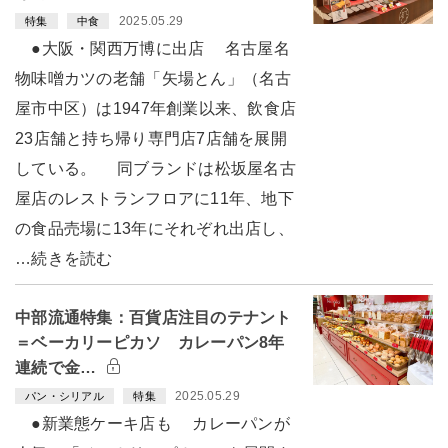
2025.05.29
特集
中食
●大阪・関西万博に出店 名古屋名
物味噌カツの老舗「矢場とん」（名古
屋市中区）は1947年創業以来、飲食店
23店舗と持ち帰り専門店7店舗を展開
している。 同ブランドは松坂屋名古
屋店のレストランフロアに11年、地下
の食品売場に13年にそれぞれ出店し、
…続きを読む
中部流通特集：百貨店注目のテナント
＝ベーカリーピカソ カレーパン8年
連続で金…
2025.05.29
パン・シリアル
特集
●新業態ケーキ店も カレーパンが