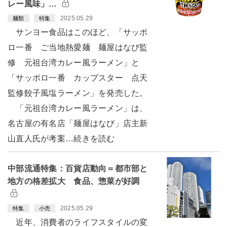
レー風味」…
2025.05.29
麺類
特集
サンヨー食品はこのほど、「サッポ
ロ一番 ご当地熱愛麺 麺屋はなび監
修 元祖台湾カレー風ラーメン」と
「サッポロ一番 カップスター 点天
監修餃子風塩ラーメン」を発売した。
「元祖台湾カレー風ラーメン」は、
名古屋の有名店「麺屋はなび」店主新
山直人氏が考案…続きを読む
中部流通特集：百貨店動向＝都市部と
地方の格差拡大 食品、惣菜が好調
2025.05.29
特集
小売
近年、消費者のライフスタイルの変