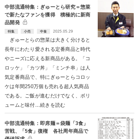
中部流通特集：ぎゅーとら研究＝惣菜
で新たなファンを獲得 積極的に新商
品開発
2025.05.29
特集
小売
中食
ぎゅーとらの惣菜は大きく分けると
長年にわたり愛される定番商品と時代
やニーズに応える新商品がある。「コ
ロッケ」「カツ丼」「ミンチ串」は人
気定番商品で、特にぎゅーとらコロッ
ケは年間250万個も売れる超人気商品
である。ご飯が進むだけでなく、ボリ
ュームと味付…続きを読む
中部流通特集：即席麺＝袋麺「3食」
苦戦、「5食」復権 各社周年商品で
価値訴求