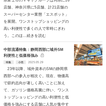
県富士市のマキヤグループは同県に16
店舗、神奈川県に5店舗、計21店舗の
スーパーセンター業態「エスポット」
を展開。ワンストップショッピングの
高い利便性で多くの人で常時にぎわ
う。このほ…続きを読む
中部流通特集：静岡西部に域外SM
利便性と低価格強み
2025.05.29
特集
小売
23年以降、域外資本のSMの静岡県
西部への参入が相次ぐ。現在、物価高
で節約志向が著しく高いことに加え
て、ガソリン価格高騰に伴い、ワンス
トップショッピングの高い利便性と低
価格を強みにする店舗に人気が集中す