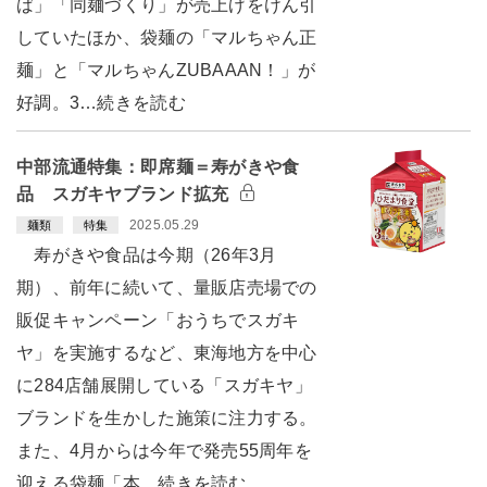
ば」「同麺づくり」が売上げをけん引
していたほか、袋麺の「マルちゃん正
麺」と「マルちゃんZUBAAAN！」が
好調。3…続きを読む
中部流通特集：即席麺＝寿がきや食
品 スガキヤブランド拡充
2025.05.29
麺類
特集
寿がきや食品は今期（26年3月
期）、前年に続いて、量販店売場での
販促キャンペーン「おうちでスガキ
ヤ」を実施するなど、東海地方を中心
に284店舗展開している「スガキヤ」
ブランドを生かした施策に注力する。
また、4月からは今年で発売55周年を
迎える袋麺「本…続きを読む