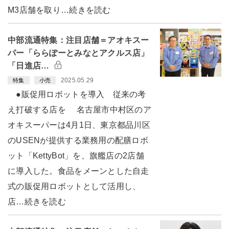
M3店舗を取り…続きを読む
中部流通特集：注目店舗＝アオキスー
パー「ららぽーとみなとアクルス店」
「日進店…
2025.05.29
特集
小売
●販促用ロボットを導入 従来の考
え打破する店を 名古屋市中村区のア
オキスーパーは4月1日、東京都品川区
のUSENが提供する業務用の配膳ロボ
ット「KettyBot」を、旗艦店の2店舗
に導入した。食品をメーンとした自走
式の販促用ロボットとして活用し、
店…続きを読む