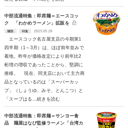
中部流通特集：即席麺＝エースコッ
ク 「わかめラーメン」拡販を
2025.05.29
麺類
特集
エースコック名古屋支店の今期第1
四半期（1～3月）は、ほぼ前年並みで
着地。昨年が価格改定により前年比2
桁増の増収であったことから、堅調に
推移。 現在、同支店において主力商
品となっているのは「スーパーカッ
プ」（しょうゆ、みそ、とんこつ）と
「スープはる…続きを読む
中部流通特集：即席麺＝サンヨー食
品 麺屋はなび監修ラーメン「台湾カ