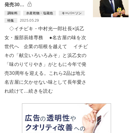
発売30…
調味料
水産乾物・塩蔵他
キーパーソン
2025.05.29
特集
◇イチビキ・中村光一郎社長×浜乙
女・服部辰雄専務 ●名古屋の味を次
世代へ 企業の垣根を越えて イチビ
キの「献立いろいろみそ」と浜乙女の
「味のりてりやき」がともに今年で発
売30周年を迎える。これら2品は地元
名古屋に欠かせない味として長年愛さ
れ続けて…続きを読む