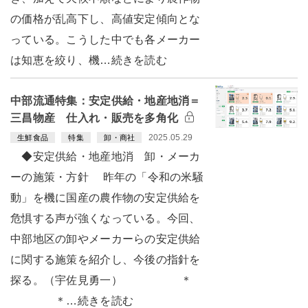
の価格が乱高下し、高値安定傾向とな
っている。こうした中でも各メーカー
は知恵を絞り、機…続きを読む
中部流通特集：安定供給・地産地消＝
三昌物産 仕入れ・販売を多角化
2025.05.29
生鮮食品
特集
卸・商社
◆安定供給・地産地消 卸・メーカ
ーの施策・方針 昨年の「令和の米騒
動」を機に国産の農作物の安定供給を
危惧する声が強くなっている。今回、
中部地区の卸やメーカーらの安定供給
に関する施策を紹介し、今後の指針を
探る。（宇佐見勇一） ＊
＊…続きを読む