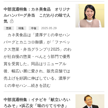
中部流通特集：カネ美食品 オリジナ
ルハンバーグ弁当 こだわりの味で人
気
2025.05.29
惣菜
特集
中食
カネ美食品は「濃厚デミの幸せハン
バーグとカニコロ御膳」が「ファベッ
クス惣菜・弁当グランプリ2025」のわ
が社自慢の惣菜・べんとう部門で優秀
賞を受賞した。同品はリニューアル
後、幅広い層に愛され、販売店舗では
売上げを好調に伸ばしている。濃厚デ
ミの幸せハン…続きを読む
中部流通特集：イチビキ「献立いろい
ろみそ」×浜乙女「味のりてりやき」