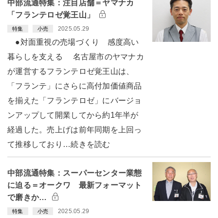
中部流通特集：注目店舗＝ヤマナカ
「フランテロゼ覚王山」
2025.05.29
特集
小売
●対面重視の売場づくり 感度高い
暮らしを支える 名古屋市のヤマナカ
が運営するフランテロゼ覚王山は、
「フランテ」にさらに高付加価値商品
を揃えた「フランテロゼ」にバージョ
ンアップして開業してから約1年半が
経過した。売上げは前年同期を上回っ
て推移しており…続きを読む
中部流通特集：スーパーセンター業態
に迫る＝オークワ 最新フォーマット
で磨きか…
2025.05.29
特集
小売