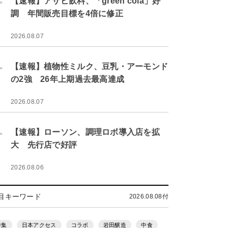
【速報】アサヒ飲料、「green cola」好
調 年間販売目標を4倍に修正
2026.08.07
.
【速報】植物性ミルク、豆乳・アーモンド
の2強 26年上期過去最高達成
2026.08.07
.
【速報】ローソン、調理ロボ導入店を拡
大 先行店で好評
2026.08.06
目キーワード
2026.08.08付
特集
日本アクセス
コラボ
岩田醸造
中食