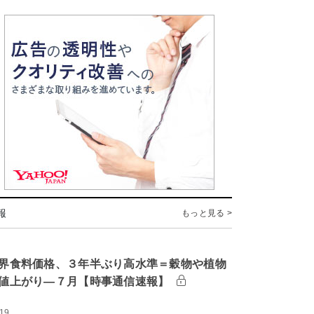
報
もっと見る >
界食料価格、３年半ぶり高水準＝穀物や植物
値上がり―７月【時事通信速報】
:19