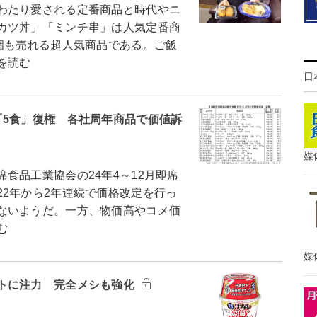
わたり愛される定番商品と時代やニ
カツ丼」「ミンチ串」は人気定番商
個も売れる超人気商品である。ご飯
を読む
日
「5食」復権 各社周年商品で価値訴
媒
食品工業協会の24年4～12月即席
2年から2年連続で価格改定を行っ
ないようだ。一方、物価高やコメ価
む
媒
トに注力 完全メシも強化