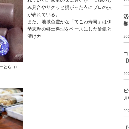
れている。家庭の味に近いが、つゆのし
み具合やサクッと揚がった衣にプロの技
が表れている。
活
また、地域色豊かな「てこね寿司」は伊
響
勢志摩の郷土料理をベースにした酢飯と
漬けカ
20
コ
【
ーとらコロ
20
ビ
月
20
【