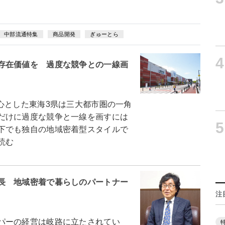
中部流通特集
商品開発
ぎゅーとら
4
存在価値を 過度な競争との一線画
とした東海3県は三大都市圏の一角
だけに過度な競争と一線を画すには
5
下でも独自の地域密着型スタイルで
読む
長 地域密着で暮らしのパートナー
注
パーの経営は岐路に立たされてい