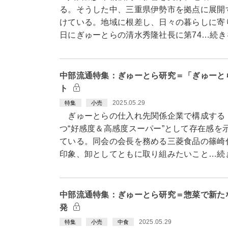
る。そうした中、三重県伊勢市を拠点に展開
けている。地域に根差し、日々の暮らしに寄
日にぎゅーとらの清水秀隆社長に第74…続き
中部流通特集：ぎゅーとら研究＝「ぎゅーと
ト
2025.05.29
特集
小売
ぎゅーとらの仕入れ先関係企業で構成する
つ“好感度＆高感度スーパー”として存在感を
ている。同会の会長を務める三菱食品の篠崎
印象、卸としてともに取り組みたいこと…続
中部流通特集：ぎゅーとら研究＝惣菜で新た
発
2025.05.29
特集
小売
中食