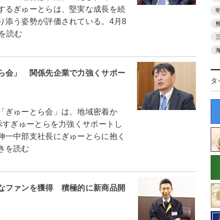
するぎゅーとらは、堅実な成長を続
り添う姿勢が評価されている。4月8
を読む
ら会」 関係先企業で力強くサポー
タ
「ぎゅーとら会」は、地域密着か
示すぎゅーとらを力強くサポートし
伸一中部支社長にぎゅーとらに抱く
きを読む
なファンを獲得 積極的に新商品開