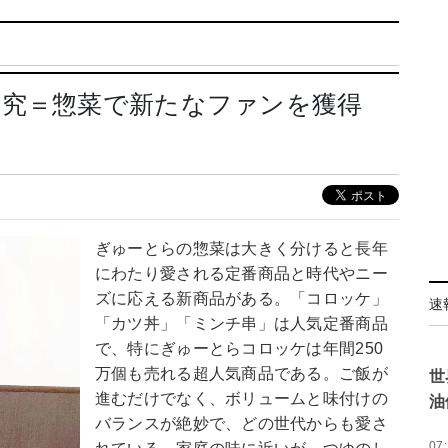
研究＝惣菜で新たなファンを獲得
ぎゅーとらの惣菜は大きく分けると長年
にわたり愛される定番商品と時代やニー
ズに応える新商品がある。「コロッケ」
速
「カツ丼」「ミンチ串」は人気定番商品
で、特にぎゅーとらコロッケは年間250
万個も売れる超人気商品である。ご飯が
世
進むだけでなく、ボリュームと味付けの
油
バランスが絶妙で、どの世代からも愛さ
07