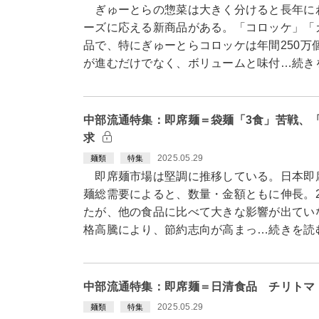
ぎゅーとらの惣菜は大きく分けると長年に
ーズに応える新商品がある。「コロッケ」「
品で、特にぎゅーとらコロッケは年間250万
が進むだけでなく、ボリュームと味付…続き
中部流通特集：即席麺＝袋麺「3食」苦戦、
求
2025.05.29
麺類
特集
即席麺市場は堅調に推移している。日本即席
麺総需要によると、数量・金額ともに伸長。2
たが、他の食品に比べて大きな影響が出てい
格高騰により、節約志向が高まっ…続きを読
中部流通特集：即席麺＝日清食品 チリトマ
2025.05.29
麺類
特集