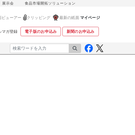
展示会
食品市場開拓ソリューション
面ビューアー
クリッピング
最新の紙面
マイページ
ルマガ登録
電子版のお申込み
新聞のお申込み
検索