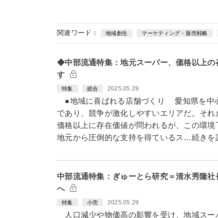
関連ワード：
地域創生
マーケティング・販売戦略
◆中部流通特集：地元スーパー、価格以上の
す
2025.05.29
特集
総合
●地域に喜ばれる店舗づくり 愛知県を中心
であり、競争が激化しやすいエリアだ。それ
価格以上に存在価値が問われるが、この環境
地元から圧倒的な支持を得ているス…続きを
中部流通特集：ぎゅーとら研究＝清水秀隆社
へ
2025.05.29
特集
小売
人口減少や物価高の影響を受け、地域スー