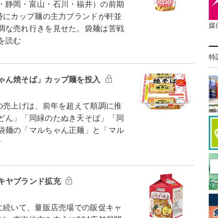
・静岡・富山・石川・福井）の前期
特にカップ麺の主力ブランドが軒並
媒
調な売れ行きを見せた。袋麺は苦戦
を読む
特
ゃん焼そば」カップ麺を投入
の売上げは、前年を超えて順調に推
どん」「同緑のたぬき天そば」「同
袋麺の「マルちゃん正麺」と「マル
む
キヤブランド拡充
に続いて、量販店売場での販促キャ