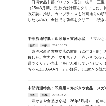
日清食品中部ブロック（愛知・岐阜・三重
（25年3月期）売上げは計画をクリアした。
み好調に推移。カップライスも計画通りの順
したものの、全社では前年をクリア。…続き
中部流通特集：即席麺＝東洋水産 「マルち
2025.05.29
麺類
特集
東洋水産名古屋支店の前期（25年3月期）
移した。主力の「マルちゃん 赤いきつねう
麺づくり」が売上げをけん引していたほか、
ちゃんZUBAAAN！」が好調。3…続きを読
中部流通特集：即席麺＝寿がきや食品 スガ
2025.05.29
麺類
特集
寿がきや食品は今期（26年3月期）、前年