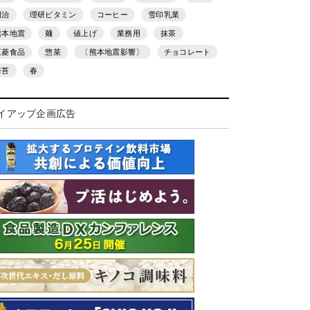
明治
理研ビタミン
コーヒー
雪印乳業
熊本地震
麺
値上げ
業務用
抹茶
三菱食品
惣菜
〔熊本地震影響〕
チョコレート
海苔
春
イアップ企画広告