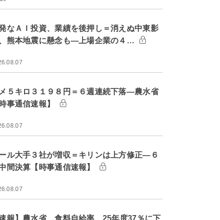
発なＡＩ投資、業績を後押し＝消えぬ中東影
、熊本地震に懸念も―上場企業の４…
26.08.07
メ５キロ３１９８円＝６週連続下落―農水省
時事通信速報】
26.08.07
ール大手３社が増収＝キリンは上方修正―６
中間決算【時事通信速報】
26.08.07
速報】農水省、食料自給率 25年度37％に下