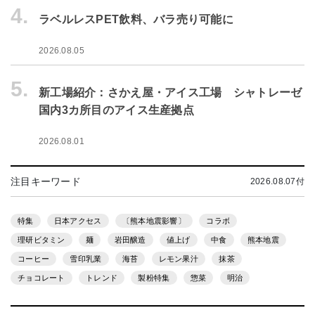
4.
ラベルレスPET飲料、バラ売り可能に
2026.08.05
5.
新工場紹介：さかえ屋・アイス工場 シャトレーゼ
国内3カ所目のアイス生産拠点
2026.08.01
注目キーワード
2026.08.07付
特集
日本アクセス
〔熊本地震影響〕
コラボ
理研ビタミン
麺
岩田醸造
値上げ
中食
熊本地震
コーヒー
雪印乳業
海苔
レモン果汁
抹茶
チョコレート
トレンド
製粉特集
惣菜
明治