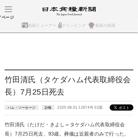
イページ
紙面ビューアー
クリッピング
最新の紙面
竹田清氏（タケダハム代表取締役会
長）7月25日死去
2025.08.01 12974号 02面
ハム・ソーセージ
訃報
竹田清氏（たけだ・きよし＝タケダハム代表取締役会
長）7月25日死去、93歳。葬儀は近親者のみで行った。