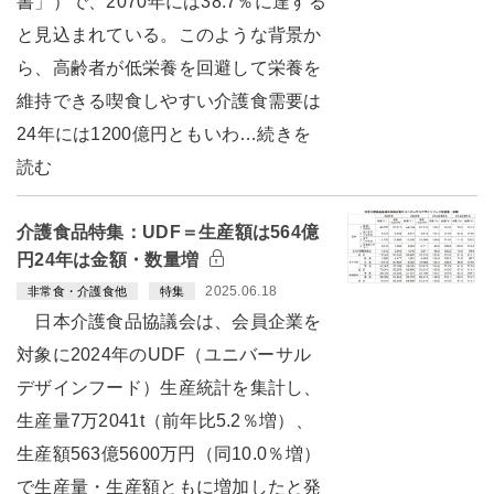
書」）で、2070年には38.7％に達する
と見込まれている。このような背景か
ら、高齢者が低栄養を回避して栄養を
維持できる喫食しやすい介護食需要は
24年には1200億円ともいわ…続きを
読む
介護食品特集：UDF＝生産額は564億
円24年は金額・数量増
2025.06.18
非常食・介護食他
特集
日本介護食品協議会は、会員企業を
対象に2024年のUDF（ユニバーサル
デザインフード）生産統計を集計し、
生産量7万2041t（前年比5.2％増）、
生産額563億5600万円（同10.0％増）
で生産量・生産額ともに増加したと発