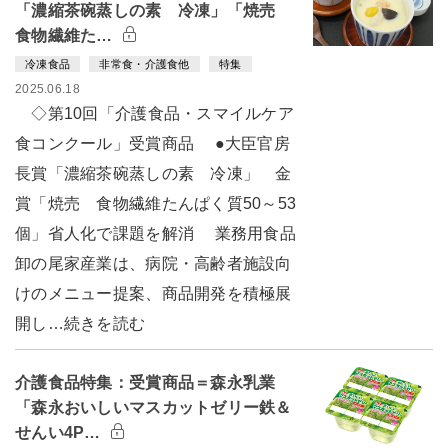
「濃縮茶碗蒸しの素 冷凍」「焼売
食物繊維た…
冷凍食品
非常食・介護食他
特集
2025.06.18
◇第10回「介護食品・スマイルケア
食コンクール」受賞商品 ●大臣官房
長賞「濃縮茶碗蒸しの素 冷凍」 金
賞「焼売 食物繊維たんぱく質50～53
個」省人化で課題を解消 業務用食品
卸の尾家産業は、病院・高齢者施設向
けのメニュー提案、商品開発を積極展
開し…続きを読む
介護食品特集：受賞商品＝森永乳業
「森永おいしいマスカットゼリー鉄＆
せんい4P…