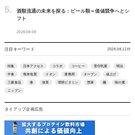
5.
酒類流通の未来を探る：ビール類＝価値競争へとシ
フト
2026.08.08
注目キーワード
2026.08.11付
特集
日本アクセス
コラボ
コーヒー
雪印乳業
明治
中食
熊本地震
イオン
業務用
オープン
値上げ
三菱食品
春
抹茶
理研ビタミン
惣菜
麺
味の素
ニップン
タイアップ企画広告