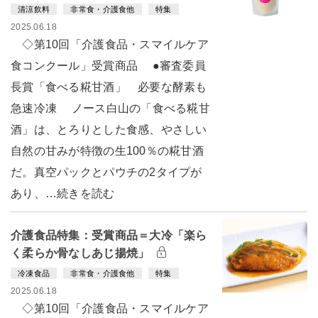
清涼飲料
非常食・介護食他
特集
2025.06.18
◇第10回「介護食品・スマイルケア
食コンクール」受賞商品 ●審査委員
長賞「食べる糀甘酒」 必要な酵素も
急速冷凍 ノース白山の「食べる糀甘
酒」は、とろりとした食感、やさしい
自然の甘みが特徴の生100％の糀甘酒
だ。真空パックとパウチの2タイプが
あり、…続きを読む
介護食品特集：受賞商品＝大冷「楽ら
く柔らか骨なしあじ揚焼」
冷凍食品
非常食・介護食他
特集
2025.06.18
◇第10回「介護食品・スマイルケア