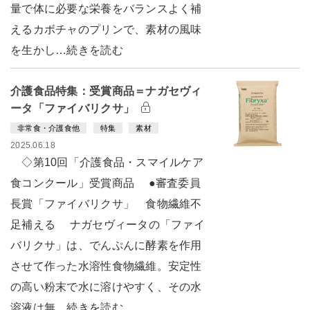
量で体に必要な栄養をバランスよく補
えるカボチャのプリンで、素材の風味
を生かし…続きを読む
介護食品特集：受賞商品＝ナガセヴィ
ータ「ファイバリクサ」
非常食・介護食他
特集
素材
2025.06.18
◇第10回「介護食品・スマイルケア
食コンクール」受賞商品 ●審査委員
長賞「ファイバリクサ」 食物繊維不
足補える ナガセヴィータの「ファイ
バリクサ」は、でんぷんに酵素を作用
させて作った水溶性食物繊維。安定性
の高い粉末で水に溶けやすく、その水
溶液は無…続きを読む