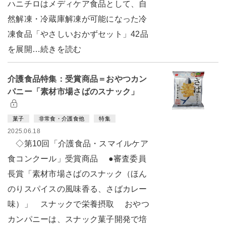
ハニチロはメディケア食品として、自
然解凍・冷蔵庫解凍が可能になった冷
凍食品「やさしいおかずセット」42品
を展開…続きを読む
介護食品特集：受賞商品＝おやつカン
パニー「素材市場さばのスナック」
菓子
非常食・介護食他
特集
2025.06.18
◇第10回「介護食品・スマイルケア
食コンクール」受賞商品 ●審査委員
長賞「素材市場さばのスナック（ほん
のりスパイスの風味香る、さばカレー
味）」 スナックで栄養摂取 おやつ
カンパニーは、スナック菓子開発で培