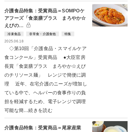
介護食品特集：受賞商品＝SOMPOケ
アフーズ「食楽膳プラス まろやか☆
えびの…
冷凍食品
非常食・介護食他
特集
2025.06.18
◇第10回「介護食品・スマイルケア
食コンクール」受賞商品 ●大臣官房
長賞「食楽膳プラス まろやか☆えび
のチリソース麺」 レンジで簡便に調
理 近年、在宅介護のニーズが増加し
ている中で、ヘルパーの食事作りの負
担を軽減するため、電子レンジで調理
可能な簡…続きを読む
介護食品特集：受賞商品＝尾家産業