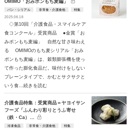
OMIMO「おみポンもち麦編」
パン・シリアル
非常食・介護食他
特集
2025.06.18
◇第10回「介護食品・スマイルケア
食コンクール」受賞商品 ●金賞「お
みポンもち麦編」 自然な甘さ味わえ
る OMIMOのもち麦シリアル「おみ
ポンもち麦編」は、穀類膨張機を使っ
て作った膨化食品だ。味付けをしない
プレーンタイプで、かむとサクサクと
いう食…続きを読む
介護食品特集：受賞商品＝ヤヨイサン
フーズ「ふんわり彩りとうふ寄せ
（鉄・Ca）…
冷凍食品
非常食・介護食他
特集