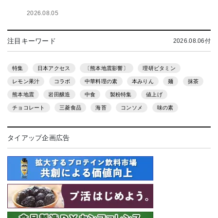
2026.08.05
注目キーワード
2026.08.06付
特集
日本アクセス
〔熊本地震影響〕
理研ビタミン
レモン果汁
コラボ
中華料理の素
本みりん
麺
抹茶
熊本地震
岩田醸造
中食
製粉特集
値上げ
チョコレート
三菱食品
海苔
コンソメ
味の素
タイアップ企画広告