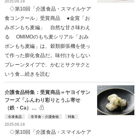
2025.06.18
◇第10回「介護食品・スマイルケア
食コンクール」受賞商品 ●金賞「お
みポンもち麦編」 自然な甘さ味わえ
る OMIMOのもち麦シリアル「おみ
ポンもち麦編」は、穀類膨張機を使っ
て作った膨化食品だ。味付けをしない
プレーンタイプで、かむとサクサクと
いう食…続きを読む
介護食品特集：受賞商品＝ヤヨイサン
フーズ「ふんわり彩りとうふ寄せ
（鉄・Ca）…
冷凍食品
非常食・介護食他
特集
2025.06.18
◇第10回「介護食品・スマイルケア