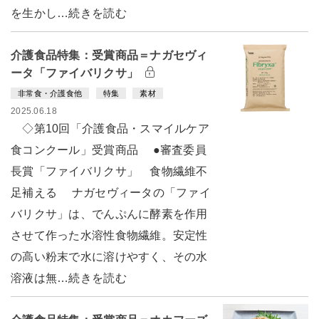
を生かし…続きを読む
介護食品特集：受賞商品＝ナガセヴィ
ータ「ファイバリクサ」
非常食・介護食他
特集
素材
2025.06.18
◇第10回「介護食品・スマイルケア
食コンクール」受賞商品 ●審査委員
長賞「ファイバリクサ」 食物繊維不
足補える ナガセヴィータの「ファイ
バリクサ」は、でんぷんに酵素を作用
させて作った水溶性食物繊維。安定性
の高い粉末で水に溶けやすく、その水
溶液は無…続きを読む