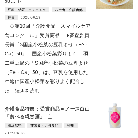
50…
豆腐・納豆・コンニャク
非常食・介護食他
2025.06.18
特集
◇第10回「介護食品・スマイルケア
食コンクール」受賞商品 ●審査委員
長賞「S国産小松菜の豆乳よせ（Fe・
Ca）50」 国産小松菜彩りよく 羽
二重豆腐の「S国産小松菜の豆乳よせ
（Fe・Ca）50」は、豆乳を使用した
生地に国産小松菜を彩りよく配合し
た…続きを読む
介護食品特集：受賞商品＝ノース白山
「食べる糀甘酒」
清涼飲料
非常食・介護食他
特集
2025.06.18