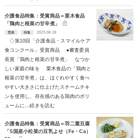
介護食品特集：受賞商品＝栗木食品
「鶏肉と根菜の甘辛煮」
2025.06.18
惣菜
特集
◇第10回「介護食品・スマイルケア
食コンクール」受賞商品 ●審査委員
長賞「鶏肉と根菜の甘辛煮」 なつか
しい家庭の味を 栗木食品の「鶏肉と
根菜の甘辛煮」は、ほぐれやすく食べ
やすい大きさに仕上げたスチームチキ
ンを使用し、存在感のある鶏肉のボリ
ュームに…続きを読む
介護食品特集：受賞商品＝羽二重豆腐
「S国産小松菜の豆乳よせ（Fe・Ca）