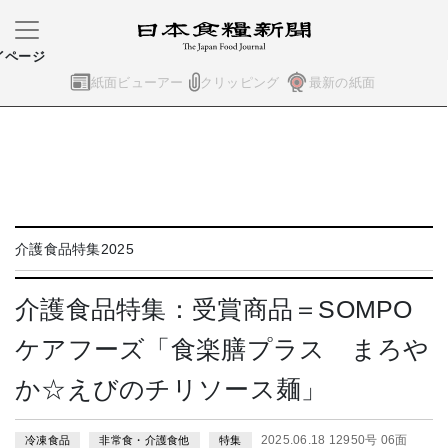
イページ
紙面ビューアー
クリッピング
最新の紙面
介護食品特集2025
介護食品特集：受賞商品＝SOMPO
ケアフーズ「食楽膳プラス まろや
か☆えびのチリソース麺」
2025.06.18 12950号 06面
冷凍食品
非常食・介護食他
特集