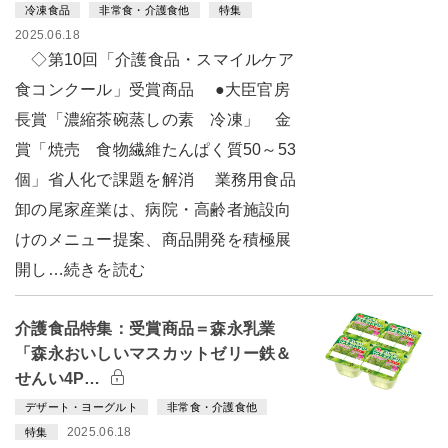
冷凍食品
非常食・介護食他
特集
2025.06.18
◇第10回「介護食品・スマイルケア
食コンクール」受賞商品 ●大臣官房
長賞「濃縮茶碗蒸しの素 冷凍」 金
賞「焼売 食物繊維たんぱく質50～53
個」省人化で課題を解消 業務用食品
卸の尾家産業は、病院・高齢者施設向
けのメニュー提案、商品開発を積極展
開し…続きを読む
介護食品特集：受賞商品＝森永乳業
「森永おいしいマスカットゼリー鉄＆
せんい4P…
デザート・ヨーグルト
非常食・介護食他
2025.06.18
特集