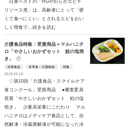
日東ベストの「HGやわらかエビチ
リソース煮」は、高齢者にとって「硬
くて食べにくい」とされるエビをおい
しく喫食で…続きを読む
介護食品特集：受賞商品＝マルハニチ
ロ「やさしいおかずセット 鮭の塩焼
き」
冷凍食品
非常食・介護食他
特集
2025.06.18
◇第10回「介護食品・スマイルケア
食コンクール」受賞商品 ●審査委員
長賞「やさしいおかずセット 鮭の塩
焼き」 少量高栄養にこだわり マル
ハニチロはメディケア食品として、自
然解凍・冷蔵庫解凍が可能になった冷