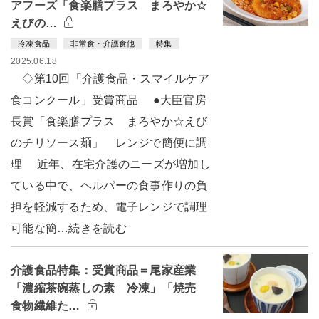
アフーズ「食楽膳プラス まろやか☆
えびの…
冷凍食品
非常食・介護食他
特集
2025.06.18
◇第10回「介護食品・スマイルケア
食コンクール」受賞商品 ●大臣官房
長賞「食楽膳プラス まろやか☆えび
のチリソース麺」 レンジで簡便に調
理 近年、在宅介護のニーズが増加し
ている中で、ヘルパーの食事作りの負
担を軽減するため、電子レンジで調理
可能な簡…続きを読む
介護食品特集：受賞商品＝尾家産業
「濃縮茶碗蒸しの素 冷凍」「焼売
食物繊維た…