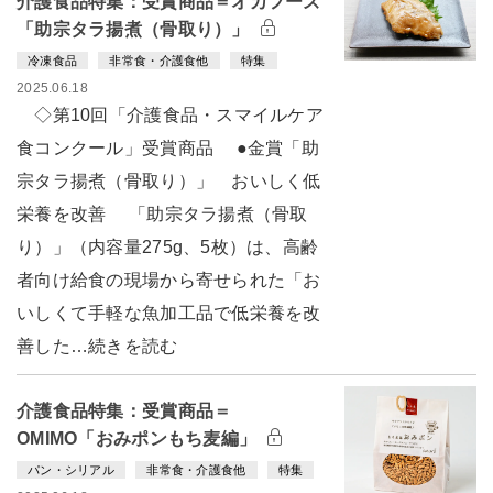
介護食品特集：受賞商品＝オカフーズ
「助宗タラ揚煮（骨取り）」
冷凍食品
非常食・介護食他
特集
2025.06.18
◇第10回「介護食品・スマイルケア
食コンクール」受賞商品 ●金賞「助
宗タラ揚煮（骨取り）」 おいしく低
栄養を改善 「助宗タラ揚煮（骨取
り）」（内容量275g、5枚）は、高齢
者向け給食の現場から寄せられた「お
いしくて手軽な魚加工品で低栄養を改
善した…続きを読む
介護食品特集：受賞商品＝
OMIMO「おみポンもち麦編」
パン・シリアル
非常食・介護食他
特集