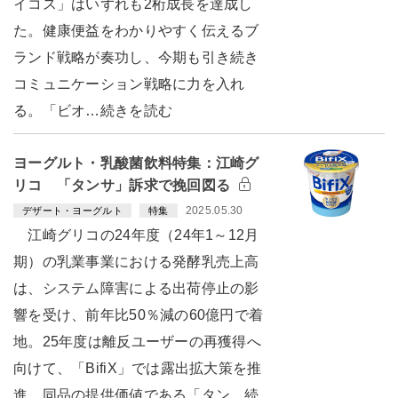
イコス」はいずれも2桁成長を達成し
た。健康便益をわかりやすく伝えるブ
ランド戦略が奏功し、今期も引き続き
コミュニケーション戦略に力を入れ
る。「ビオ…続きを読む
ヨーグルト・乳酸菌飲料特集：江崎グ
リコ 「タンサ」訴求で挽回図る
2025.05.30
デザート・ヨーグルト
特集
江崎グリコの24年度（24年1～12月
期）の乳業事業における発酵乳売上高
は、システム障害による出荷停止の影
響を受け、前年比50％減の60億円で着
地。25年度は離反ユーザーの再獲得へ
向けて、「BifiX」では露出拡大策を推
進。同品の提供価値である「タン…続