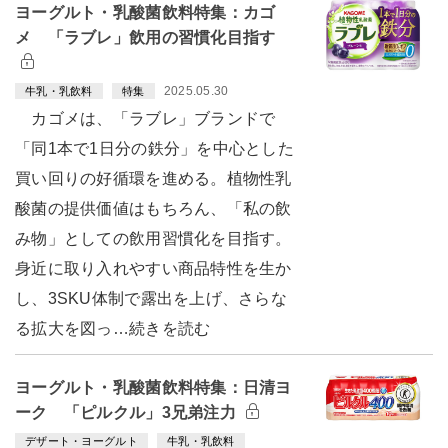
ヨーグルト・乳酸菌飲料特集：カゴ
メ 「ラブレ」飲用の習慣化目指す
2025.05.30
牛乳・乳飲料
特集
カゴメは、「ラブレ」ブランドで
「同1本で1日分の鉄分」を中心とした
買い回りの好循環を進める。植物性乳
酸菌の提供価値はもちろん、「私の飲
み物」としての飲用習慣化を目指す。
身近に取り入れやすい商品特性を生か
し、3SKU体制で露出を上げ、さらな
る拡大を図っ…続きを読む
ヨーグルト・乳酸菌飲料特集：日清ヨ
ーク 「ピルクル」3兄弟注力
デザート・ヨーグルト
牛乳・乳飲料