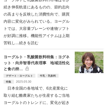
続き伸長軌道にあるものの、節約志向
の高まりを反映した消費性向で、購買
内容に変化がみられている。ヨーグル
トでは、大容量プレーンや連物ソフト
が好調に推移。機能性アイテムは上期
苦戦し…続きを読む
ヨーグルト・乳酸菌飲料特集：ヨグネ
ット・向井智香代表理事 地域活性化
と食の持…
デザート・ヨーグルト
牛乳・乳飲料
2025.05.30
特集
日本全国の各地域で、6次産業化に
取り組む酪農家たちが生産するご当地
ヨーグルトのトレンドに、変化が起き