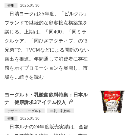
2025.05.30
特集
日清ヨークは25年度、「ピルクル」
ブランドで継続的な顧客接点構築策を
講じる。上期は、「同400」「同ミラ
クルケア」「同ひざアクティブ」の“3
兄弟”で、TVCMなどによる間断のない
露出を推進。年間通して消費者に存在
感を示すプロモーションを展開し、市
場を…続きを読む
ヨーグルト・乳酸菌飲料特集：日本ル
ナ 健康訴求3アイテム投入
デザート・ヨーグルト
牛乳・乳飲料
2025.05.30
特集
日本ルナの24年度販売実績は、金額