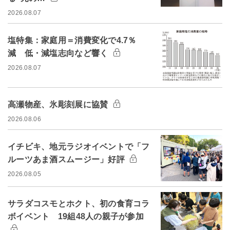
2026.08.07
塩特集：家庭用＝消費変化で4.7％
減 低・減塩志向など響く
2026.08.07
高瀬物産、氷彫刻展に協賛
2026.08.06
イチビキ、地元ラジオイベントで「フ
ルーツあま酒スムージー」好評
2026.08.05
サラダコスモとホクト、初の食育コラ
ボイベント 19組48人の親子が参加