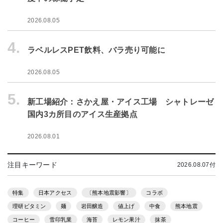
2026.08.05
4.
ラベルレスPET飲料、バラ売り可能に
2026.08.05
5.
新工場紹介：さかえ屋・アイス工場 シャトレーゼ
国内3カ所目のアイス生産拠点
2026.08.01
注目キーワード
2026.08.07付
特集
日本アクセス
〔熊本地震影響〕
コラボ
理研ビタミン
麺
岩田醸造
値上げ
中食
熊本地震
コーヒー
雪印乳業
海苔
レモン果汁
抹茶