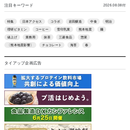
注目キーワード
2026.08.08付
特集
日本アクセス
コラボ
岩田醸造
中食
明治
理研ビタミン
コーヒー
雪印乳業
熊本地震
麺
値上げ
業務用
抹茶
三菱食品
惣菜
〔熊本地震影響〕
チョコレート
海苔
春
タイアップ企画広告