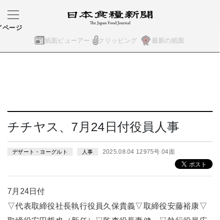
イページ
紙面ビューアー
クリッピング
最新の紙面
チチヤス、7月24日付役員人事
2025.08.04 12975号 04面
デザート・ヨーグルト
人事
7月24日付
▽代表取締役社長執行役員久保貴義▽取締役安藤裕康▽