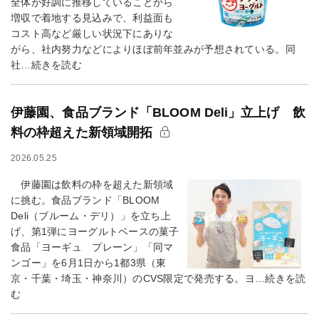
全体が好調に推移していることから
増収で着地する見込みで、利益面も
コスト高など厳しい状況下にありな
がら、社内努力などによりほぼ前年並みが予想されている。同
社…続きを読む
伊藤園、食品ブランド「BLOOM Deli」立上げ 飲
料の枠超えた新領域開拓
2026.05.25
伊藤園は飲料の枠を超えた新領域
に挑む。食品ブランド「BLOOM
Deli（ブルーム・デリ）」を立ち上
げ、第1弾にヨーグルトベースの菓子
食品「ヨーギュ プレーン」「同マ
ンゴー」を6月1日から1都3県（東
京・千葉・埼玉・神奈川）のCVS限定で発売する。ヨ…続きを読
む