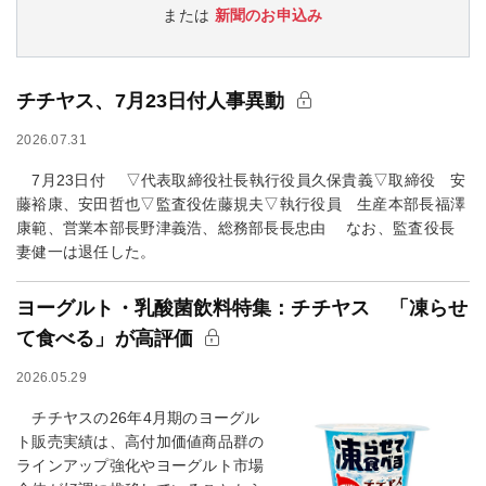
または
新聞のお申込み
チチヤス、7月23日付人事異動
2026.07.31
7月23日付 ▽代表取締役社長執行役員久保貴義▽取締役 安
藤裕康、安田哲也▽監査役佐藤規夫▽執行役員 生産本部長福澤
康範、営業本部長野津義浩、総務部長長忠由 なお、監査役長
妻健一は退任した。
ヨーグルト・乳酸菌飲料特集：チチヤス 「凍らせ
て食べる」が高評価
2026.05.29
チチヤスの26年4月期のヨーグル
ト販売実績は、高付加価値商品群の
ラインアップ強化やヨーグルト市場