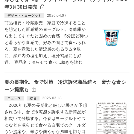
年3月30日発売
2026.04.07
デザート・ヨーグルト
商品概要：冷蔵販売、家庭で冷凍すること
を想定した新感覚のヨーグルト。冷凍庫か
ら出してすぐだと固めの食感、5分ほど待つ
と滑らかな食感で、好みの固さで食べられ
る。夏を意識した清涼感のあるラムネ味
に、瀬戸内の塩を加え、塩分補給にも好
適。 商品名：凍らせて食べ…続きを読む
夏の長期化、食で対策 冷涼訴求商品続々 新たな食シ
ーン提案も
2026.03.18
ニュース
総合
2026年も夏の長期化と厳しい暑さが予想
される中、食で冷涼感を訴求する新商品が
相次いで登場する。今春はヨーグルトやつ
ゆなどを凍らせて食べる自宅でのクールダ
ウン提案や、辛さや爽やかな風味を切り口