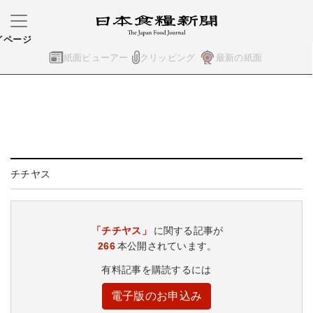
イページ
紙面ビューアー
クリッピング
最新の紙面
チチヤス
「チチヤス」
に関する記事が
266
本公開されています。
有料記事を購読するには
電子版のお申込み