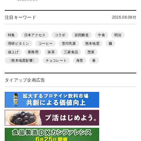
注目キーワード
2026.08.08付
特集
日本アクセス
コラボ
岩田醸造
中食
明治
理研ビタミン
コーヒー
雪印乳業
熊本地震
麺
値上げ
業務用
抹茶
三菱食品
惣菜
〔熊本地震影響〕
チョコレート
海苔
春
タイアップ企画広告