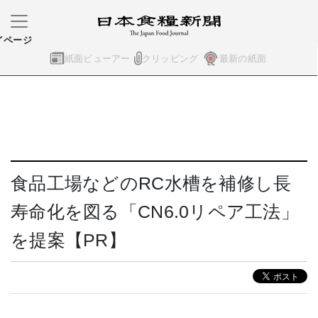
イページ
紙面ビューアー
クリッピング
最新の紙面
食品工場などのRC水槽を補修し長
寿命化を図る「CN6.0リペア工法」
を提案【PR】