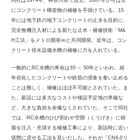
同社は1974年、神奈川県で設立。2007年からは主
にコンクリート構造物の補修を手掛けている。15
年には地下鉄の地下コンクリートの止水を目的に、
完全無機注入材による新たな止水・補修技術「M&
H工法」をメトロ開発㈱と共同開発。近年は、コン
クリート排水設備水槽の補修に力を入れている。
一般的にRC水槽の寿命は30 ～ 50年といわれ、経
年劣化したコンクリートや鉄筋の浸食を食い止める
ことは難しく、補修はほぼ不可能とされていた。ま
た、新設には多大なコストや移設予定地の準備な
ど、大きな負担を余儀なくされていた。そこで同社
では、RC水槽のひび割れや空隙（くうげき）に樹
脂を注入・充填する補修工事により、新設時に近い
状態に戻せる工法を見いだした。それが「CN6.0リ