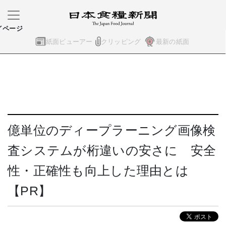
イページ
紙面ビューアー
クリッピング
最新の紙面
億単位のディープラーニング画像検
査システムが桁違いの安さに 安全
性・正確性も向上した理由とは
【PR】