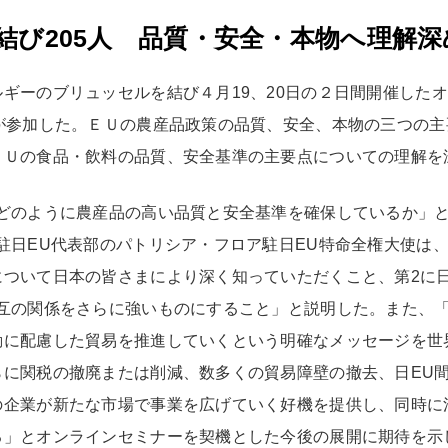
結び205人 品質・安全・本物へ理解深
ギーのブリュッセルを結び４月19、20日の２日間開催した
人が参加した。ＥＵの農産品政策の品質、安全、本物の三つの
ＥＵの食品・飲料の品質、安全基準の主要点についての理解を
どのように農産品の高い品質と安全基準を確保しているか」
駐日EU代表部のパトリシア・フロア駐日EU特命全権大使は、
ついて日本の皆さまにより深く知っていただくこと、第2に日
互の関係をさらに強いものにすること」と説明した。また、「
に配慮した貿易を推進していくという明確なメッセージを世界
らに関税の撤廃または削減、数多くの貿易障壁の撤去、日EU
の企業が新たな市場で事業を広げていく好機を提供し、同時に
る」とオンラインセミナーを契機とした今後の展開に期待を示