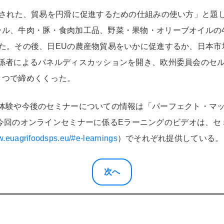
らされた、貿易を円滑に促進するための仕組みの使い方」と題
ル、牛肉・豚・食肉加工品、野菜・果物・オリーブオイルの4
た。その後、日EUの農産物貿易をいかに促進するか、日本市
関係者によるパネルディスカッションを開き、欧州委員会のセ
さつで締めくくった。
体験や今後のセミナーについての情報は「パーフェクト・マ
今回のオンラインセミナーに係るEラーニングのビデオは、セ
w.euagrifoodsps.eu/#e-learnings
）でそれぞれ提供している。
次へ