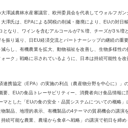
大澤誠農林水産審議官、欧州委員会を代表してウォルフガン
大澤氏は、EPAによる関税の削減・撤廃により、EUの対日
ユーロとなり、ワインを含むアルコールが7％増、チーズが3％
響を振り返り、日EU経済交流とパートナーシップの継続の重
を減らし、有機農業を拡大、動物福祉を改善し、生物多様性の
フォーク」戦略に示されているように、日本は持続可能性を改
済連携協定（EPA）の実施の利点（農産物分野を中心に）」
概要、EUの食品トレーサビリティー、消費者向け食品情報に
ーマとした「EUの食の安全・品質システムについての概略」
産物製品、地理的表示、有機製品の4テーマの貿易機会の講演
、持続可能な農業、農場から食卓へ戦略」の講演で初日を締め