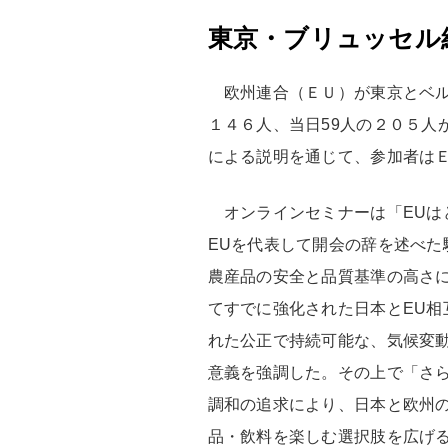
東京・ブリュッセル
欧州連合（ＥＵ）が東京とベル
１４６人、当日59人の２０５
による説明を通じて、参加者は
オンラインセミナーは「EUは
EUを代表して開会の辞を述べた
農産品の安全と品質基準の高さに
てすでに強化された日本とEU相
れた公正で持続可能な、気候変動
意義を強調した。その上で「さ
調和の追求により、日本と欧州
品・飲料を楽しむ選択肢を広げ