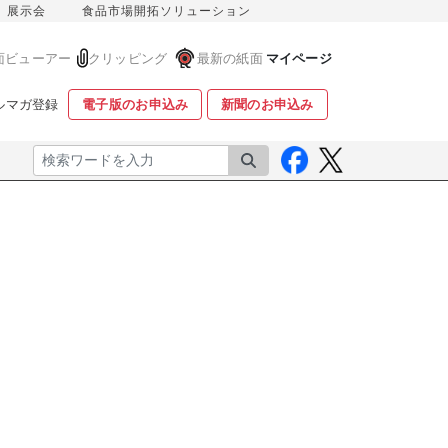
展示会
食品市場開拓ソリューション
面ビューアー
クリッピング
最新の紙面
マイページ
ルマガ登録
電子版のお申込み
新聞のお申込み
検索