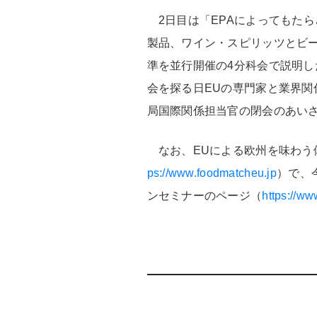
2日目は「EPAによってもた
製品、ワイン・スピリッツとビー
準を並行開催の4分科会で説明し
会を探る日EUの専門家と業界
局国際関係担当官の閉会のあい
なお、EUによる欧州を味わう
ps://www.foodmatcheu.jp
）で、
ンセミナーのページ（
https://ww