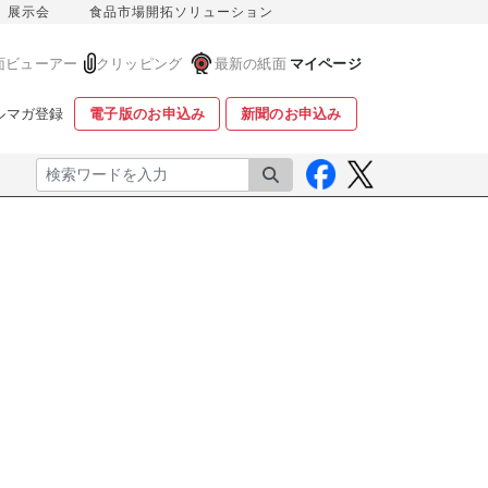
展示会
食品市場開拓ソリューション
面ビューアー
クリッピング
最新の紙面
マイページ
ルマガ登録
電子版のお申込み
新聞のお申込み
検索