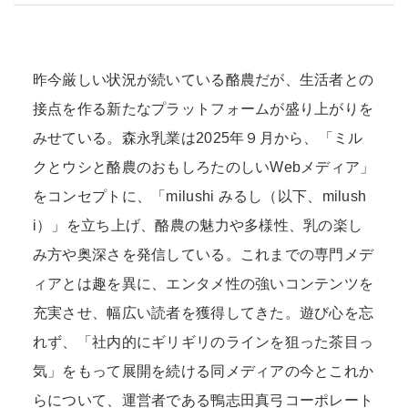
昨今厳しい状況が続いている酪農だが、生活者との
接点を作る新たなプラットフォームが盛り上がりを
みせている。森永乳業は2025年９月から、「ミル
クとウシと酪農のおもしろたのしいWebメディア」
をコンセプトに、「milushi みるし（以下、milush
i）」を立ち上げ、酪農の魅力や多様性、乳の楽し
み方や奥深さを発信している。これまでの専門メデ
ィアとは趣を異に、エンタメ性の強いコンテンツを
充実させ、幅広い読者を獲得してきた。遊び心を忘
れず、「社内的にギリギリのラインを狙った茶目っ
気」をもって展開を続ける同メディアの今とこれか
らについて、運営者である鴨志田真弓コーポレート