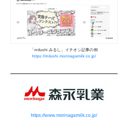
「milushi みるし」イチオシ記事の例
https://milushi.morinagamilk.co.jp/
https://www.morinagamilk.co.jp/