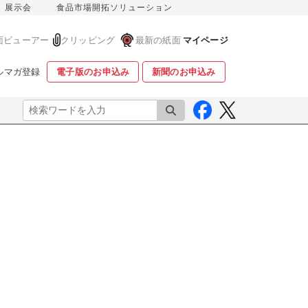
展示会
食品市場開拓ソリューション
面ビューアー
クリッピング
最新の紙面
マイページ
ルマガ登録
電子版のお申込み
新聞のお申込み
検索