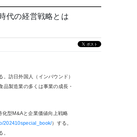
時代の経営戦略とは
る。訪日外国人（インバウンド）
食品製造業の多くは事業の成長・
界特化型M&Aと企業価値向上戦略
/lp/202410special_book/
）する。
る。