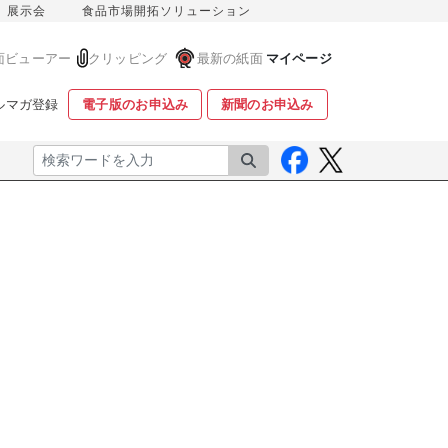
展示会
食品市場開拓ソリューション
面ビューアー
クリッピング
最新の紙面
マイページ
ルマガ登録
電子版のお申込み
新聞のお申込み
検索