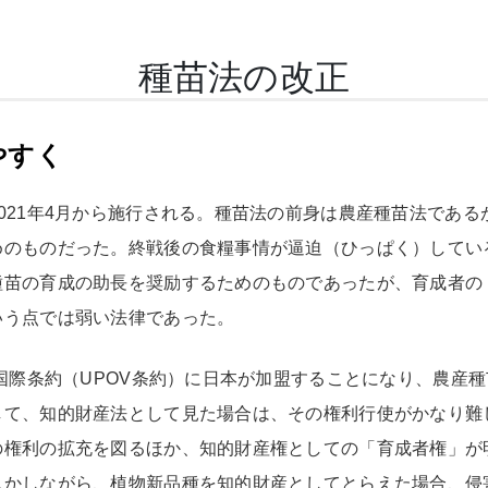
種苗法の改正
やすく
021年4月から施行される。種苗法の前身は農産種苗法であ
めのものだった。終戦後の食糧事情が逼迫（ひっぱく）してい
種苗の育成の助長を奨励するためのものであったが、育成者の
いう点では弱い法律であった。
る国際条約（UPOV条約）に日本が加盟することになり、農産
て、知的財産法として見た場合は、その権利行使がかなり難し
の権利の拡充を図るほか、知的財産権としての「育成者権」が
しかしながら、植物新品種を知的財産としてとらえた場合、侵