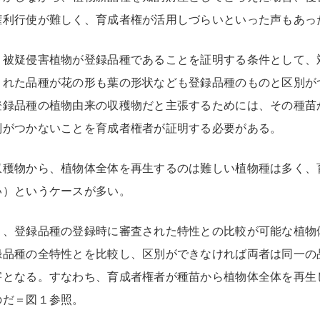
権利行使が難しく、育成者権が活用しづらいといった声もあっ
、被疑侵害植物が登録品種であることを証明する条件として、
された品種が花の形も葉の形状なども登録品種のものと区別が
登録品種の植物由来の収穫物だと主張するためには、その種苗
別がつかないことを育成者権者が証明する必要がある。
収穫物から、植物体全体を再生するのは難しい植物種は多く、
い）というケースが多い。
り、登録品種の登録時に審査された特性との比較が可能な植物
録品種の全特性とを比較し、区別ができなければ両者は同一の
害となる。すなわち、育成者権者が種苗から植物体全体を再生
のだ＝図１参照。