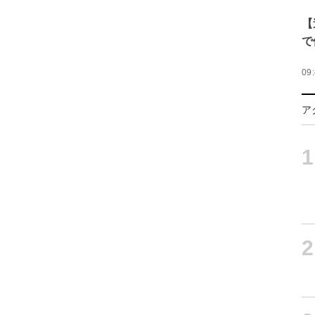
【
で
09
ア
1
2