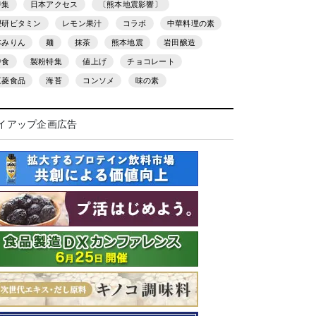
特集
日本アクセス
〔熊本地震影響〕
理研ビタミン
レモン果汁
コラボ
中華料理の素
本みりん
麺
抹茶
熊本地震
岩田醸造
中食
製粉特集
値上げ
チョコレート
三菱食品
海苔
コンソメ
味の素
イアップ企画広告