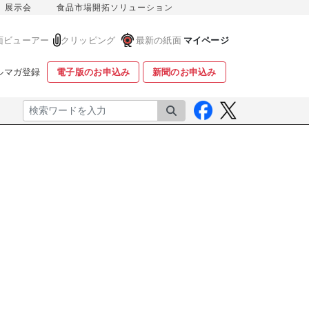
展示会
食品市場開拓ソリューション
面ビューアー
クリッピング
最新の紙面
マイページ
ルマガ登録
電子版のお申込み
新聞のお申込み
検索