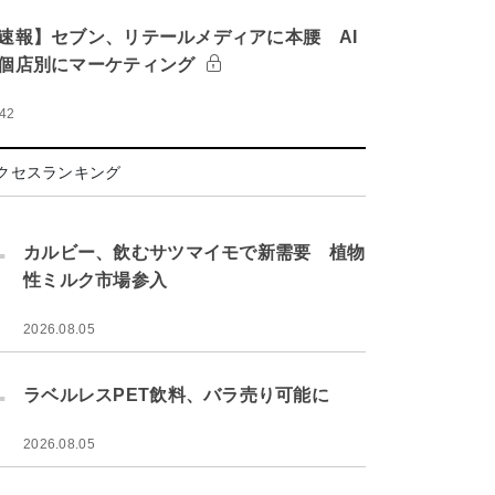
速報】セブン、リテールメディアに本腰 AI
個店別にマーケティング
:42
クセスランキング
.
カルビー、飲むサツマイモで新需要 植物
性ミルク市場参入
2026.08.05
.
ラベルレスPET飲料、バラ売り可能に
2026.08.05