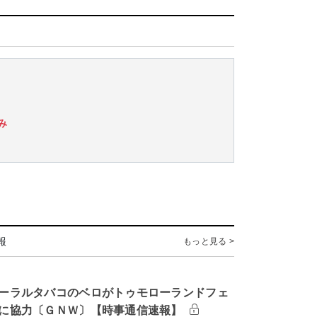
み
報
もっと見る >
ーラルタバコのベロがトゥモローランドフェ
に協力〔ＧＮＷ〕【時事通信速報】