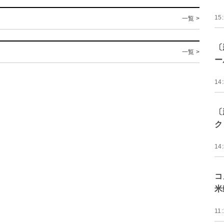
15
一覧 >
〔
一覧 >
ー
14
〔
ク
14
コ
米
11: