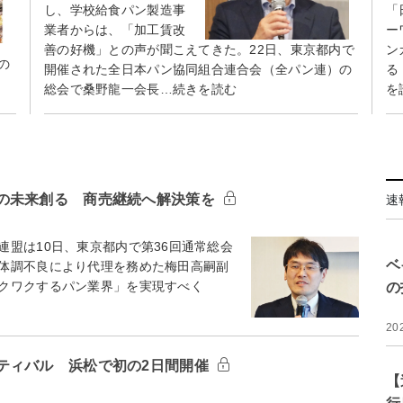
し、学校給食パン製造事
「
業者からは、「加工賃改
ー
善の好機」との声が聞こえてきた。22日、東京都内で
ン
の
開催された全日本パン協同組合連合会（全パン連）の
る
総会で桑野龍一会長…続きを読む
を
の未来創る 商売継続へ解決策を
速
盟は10日、東京都内で第36回通常総会
ベ
体調不良により代理を務めた梅田高嗣副
クワクするパン業界」を実現すべく
の
20
ティバル 浜松で初の2日間開催
【