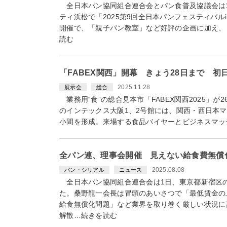
全日本パン協同組合連合会とパン食普及協議会は11
ティ浜松で「2025第9回全日本パンフェスティバル
開催で、「親子パン教室」など好評の企画に加え、
読む
「FABEX関西」開幕 きょう28日まで 初
2025.11.28
展示会
総合
業務用“食”の総合見本市「FABEX関西2025」が
のインテックス大阪1、2号館には、関西・西日本マー
小間を形成。来場する食品バイヤーとビジネスマッ
全パン連、理事会開催 見えない給食費無償
2025.08.08
パン・シリアル
ニュース
全日本パン協同組合連合会は1日、東京都新宿区
た。桑野龍一会長は冒頭のあいさつで「最低賃金の
給食無償化問題」など業界を取り巻く厳しい状況に
解散…続きを読む