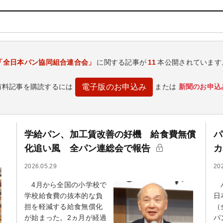
「全日本パン協同組合連合会」
に関する記事が
11
本公開されています
有料記事を購読するには
または
新聞のお申込
電子版のお申込み
学給パン、加工賃改善の好機 給食費無償
パ
化追い風 全パン連総会で報告
カ
2026.05.29
20
4月から全国の小学校で
パ
学校給食費の抜本的な負
日
担を軽減する給食無償化
（
が始まった。2ヵ月が経過
パ