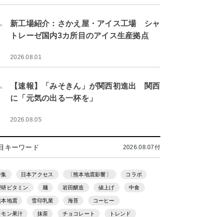
.
新工場紹介：さかえ屋・アイス工場 シャ
トレーゼ国内3カ所目のアイス生産拠点
2026.08.01
.
【速報】「みそきん」が関西初進出 関西
に「元気の出る一杯を」
2026.08.05
目キーワード
2026.08.07付
特集
日本アクセス
〔熊本地震影響〕
コラボ
理研ビタミン
麺
岩田醸造
値上げ
中食
熊本地震
雪印乳業
海苔
コーヒー
レモン果汁
抹茶
チョコレート
トレンド