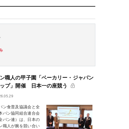
。
み
ン職人の甲子園「ベーカリー・ジャパン
ップ」開催 日本一の座競う
26.05.29
ン食普及協議会と全
本パン協同組合連合会
全パン連）は、日本の
ン職人が腕を競い合い