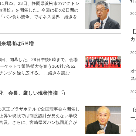
行
月22、23日、静岡県浜松市のアクトシ
in浜松」を開催した。今回は初の2日間の
20
「パン食い競争」でギネス世界…続きを
【
カ
日来場者は5％増
20
26日、開幕した。28日午後5時まで。会場
ケットで販路拡大を狙う368社が552
オ
チングを繰り広げる。 …続きを読む
ス
20
化 会長、厳しい現状指摘
の京王プラザホテルで全国理事会を開催し
〔
上昇や現状では制度設計が見えない学校
ー
言及。さらに、宮崎県製パン協同組合が
20