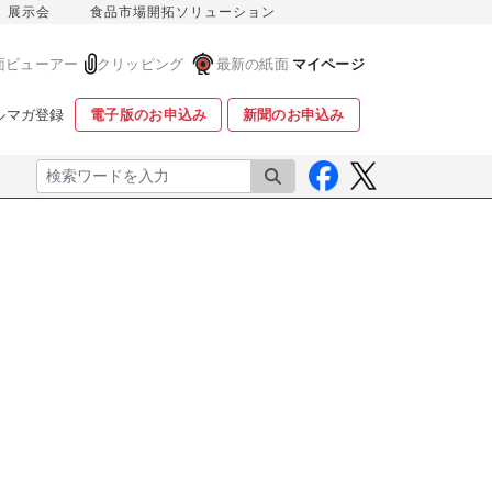
展示会
食品市場開拓ソリューション
面ビューアー
クリッピング
最新の紙面
マイページ
ルマガ登録
電子版のお申込み
新聞のお申込み
検索