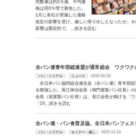
売数量は約3％減、平均価
格は同3％増で着地した。
1月に各社が実施した価格
改定の影響を受け、厳しい滑り出しとなったが、そ
影響は限定的で、…続きを読む
全パン連青年部総連盟が通常総会 ワクワク
2026.04.20
パン・シリアル
ニュース
全日本パン協同組合連合会（全パン連）青年部総連
を開催した。長江伸治会長（鳴門屋製パン社長）の
会長（栄屋製パン社長）は、長江会長が掲げる「ワ
「25…続きを読む
全パン連・パン食普及協、全日本パンフェス
2025.12.10
パン・シリアル
セミナー・催し