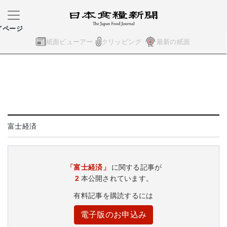
イページ
紙面ビューアー
クリッピング
最新の紙面
富士経済
「富士経済」
に関する記事が
2
本公開されています。
有料記事を購読するには
電子版のお申込み