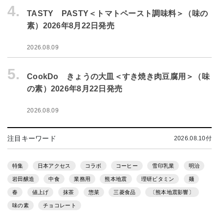
4.
TASTY PASTY＜トマトペースト調味料＞（味の
素）2026年8月22日発売
2026.08.09
5.
CookDo きょうの大皿＜すき焼き肉豆腐用＞（味
の素）2026年8月22日発売
2026.08.09
注目キーワード
2026.08.10付
特集
日本アクセス
コラボ
コーヒー
雪印乳業
明治
岩田醸造
中食
業務用
熊本地震
理研ビタミン
麺
春
値上げ
抹茶
惣菜
三菱食品
〔熊本地震影響〕
味の素
チョコレート