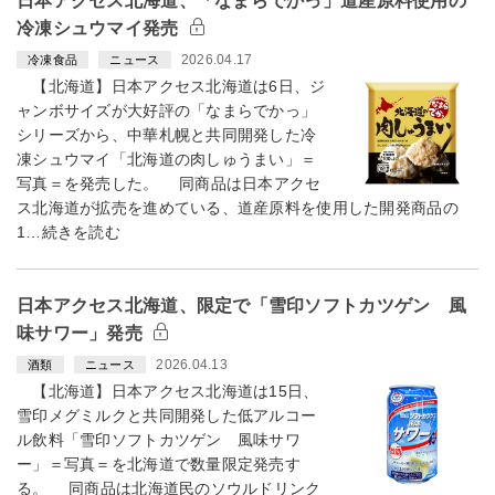
日本アクセス北海道、「なまらでかっ」道産原料使用の
冷凍シュウマイ発売
2026.04.17
冷凍食品
ニュース
【北海道】日本アクセス北海道は6日、ジ
ャンボサイズが大好評の「なまらでかっ」
シリーズから、中華札幌と共同開発した冷
凍シュウマイ「北海道の肉しゅうまい」＝
写真＝を発売した。 同商品は日本アクセ
ス北海道が拡売を進めている、道産原料を使用した開発商品の
1…続きを読む
日本アクセス北海道、限定で「雪印ソフトカツゲン 風
味サワー」発売
2026.04.13
酒類
ニュース
【北海道】日本アクセス北海道は15日、
雪印メグミルクと共同開発した低アルコー
ル飲料「雪印ソフトカツゲン 風味サワ
ー」＝写真＝を北海道で数量限定発売す
る。 同商品は北海道民のソウルドリンク