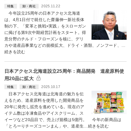
2025.11.22
特集
卸・商社
今年設立25周年の日本アクセス北海道
は、4月1日付で就任した齋藤伸一新社長体
制の下、「変革と挑戦×実践」をスローガン
に掲げる第9次中期経営計画をスタート。得
意分野のチルド・フローズンを核に、デリ
カや道産品事業などの規模拡大、ドライ・酒類、ノンフード、…
続きを読む
日本アクセス北海道設立25周年：商品開発 道産原料使
用20品に拡大
2025.10.17
特集
卸・商社
日本アクセス北海道は北海道の魅力を伝
えるため、道産原料を使用した開発商品を
20年に発売し拡売を進めている。現在のア
イテム数は冷凍食品やアイスクリーム、ス
イーツなど20品目で、売上げ規模は5億円。 今年の新商品は
「とろーりチーズコーンまん」や、道産生…続きを読む