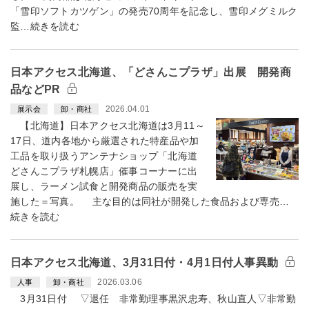
「雪印ソフトカツゲン」の発売70周年を記念し、雪印メグミルク
監…続きを読む
日本アクセス北海道、「どさんこプラザ」出展 開発商
品などPR
2026.04.01
展示会
卸・商社
【北海道】日本アクセス北海道は3月11～
17日、道内各地から厳選された特産品や加
工品を取り扱うアンテナショップ「北海道
どさんこプラザ札幌店」催事コーナーに出
展し、ラーメン試食と開発商品の販売を実
施した＝写真。 主な目的は同社が開発した食品および専売…
続きを読む
日本アクセス北海道、3月31日付・4月1日付人事異動
2026.03.06
人事
卸・商社
3月31日付 ▽退任 非常勤理事黒沢忠寿、秋山直人▽非常勤