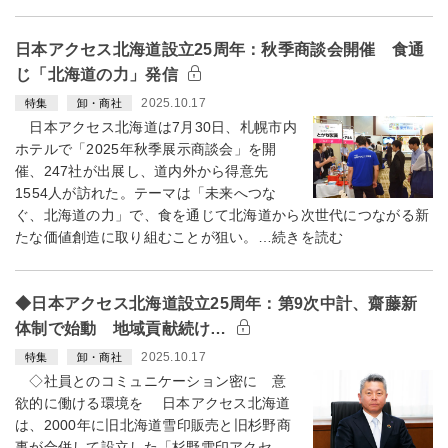
日本アクセス北海道設立25周年：秋季商談会開催 食通
じ「北海道の力」発信
2025.10.17
特集
卸・商社
日本アクセス北海道は7月30日、札幌市内
ホテルで「2025年秋季展示商談会」を開
催、247社が出展し、道内外から得意先
1554人が訪れた。テーマは「未来へつな
ぐ、北海道の力」で、食を通じて北海道から次世代につながる新
たな価値創造に取り組むことが狙い。…続きを読む
◆日本アクセス北海道設立25周年：第9次中計、齋藤新
体制で始動 地域貢献続け…
2025.10.17
特集
卸・商社
◇社員とのコミュニケーション密に 意
欲的に働ける環境を 日本アクセス北海道
は、2000年に旧北海道雪印販売と旧杉野商
事が合併して設立した「杉野雪印アクセ