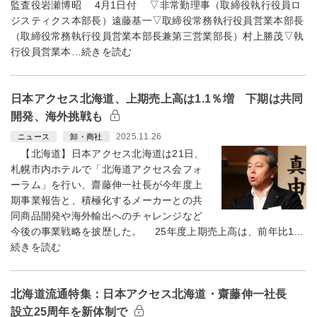
監査役岩瀬博昭 4月1日付 ▽非常勤理事（取締役執行役員ロ
ジスティクス本部長）遠藤基一▽取締役常務執行役員営業本部長
（取締役常務執行役員営業本部長兼第三営業部長）村上勝茂▽執
行役員営業本…続きを読む
日本アクセス北海道、上期売上高は1.1％増 下期は共同
開発、海外挑戦も
2025.11.26
ニュース
卸・商社
【北海道】日本アクセス北海道は21日、
札幌市内ホテルで「北海道アクセス会フォ
ーラム」を行い、齋藤伸一社長が今年度上
期事業報告と、積極化するメーカーとの共
同商品開発や海外輸出へのチャレンジなど
今後の事業戦略を披歴した。 25年度上期売上高は、前年比1…
続きを読む
北海道流通特集：日本アクセス北海道・齋藤伸一社長
設立25周年を新体制で