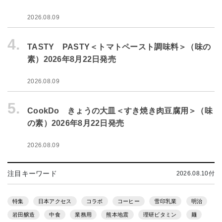
2026.08.09
4.
TASTY PASTY＜トマトペースト調味料＞（味の
素）2026年8月22日発売
2026.08.09
5.
CookDo きょうの大皿＜すき焼き肉豆腐用＞（味
の素）2026年8月22日発売
2026.08.09
注目キーワード
2026.08.10付
特集
日本アクセス
コラボ
コーヒー
雪印乳業
明治
岩田醸造
中食
業務用
熊本地震
理研ビタミン
麺