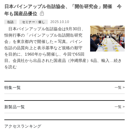
日本パインアップル缶詰協会、「開缶研究会」開催 今
年も国産品優位
2025.10.10
缶詰
セミナー・催し
日本パインアップル缶詰協会は9月30日、
恒例行事の「パインアップル缶詰開缶研究
会」を東京都内で開催した＝写真。パイン
缶詰の品質向上と表示基準など規格の順守
を目的に、1960年から開催し、今回で65回
目。会員社から出品された国産品（沖縄県産）6品、輸入…続き
を読む
特集一覧
一覧 >
新製品一覧
一覧 >
アクセスランキング