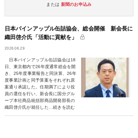
または
新聞のお申込み
日本パインアップル缶詰協会、総会開催 新会長に
織田啓介氏「活動に貢献を」
2026.06.29
日本パインアップル缶詰協会は18
日、東京都内で26年度通常総会を開
き、25年度事業報告と同決算、26年
度事業計画と同予算案をそれぞれ原
案通り承認した。任期満了により役
員の選任を行い、新会長に国分グル
ープ本社商品統括部商品開発部長の
織田啓介氏が就任した…続きを読む