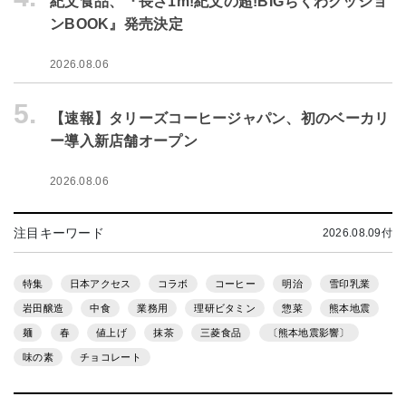
紀文食品、『長さ1m!紀文の超!BIGちくわクッショ
ンBOOK』発売決定
2026.08.06
5.
【速報】タリーズコーヒージャパン、初のベーカリ
ー導入新店舗オープン
2026.08.06
注目キーワード
2026.08.09付
特集
日本アクセス
コラボ
コーヒー
明治
雪印乳業
岩田醸造
中食
業務用
理研ビタミン
惣菜
熊本地震
麺
春
値上げ
抹茶
三菱食品
〔熊本地震影響〕
味の素
チョコレート