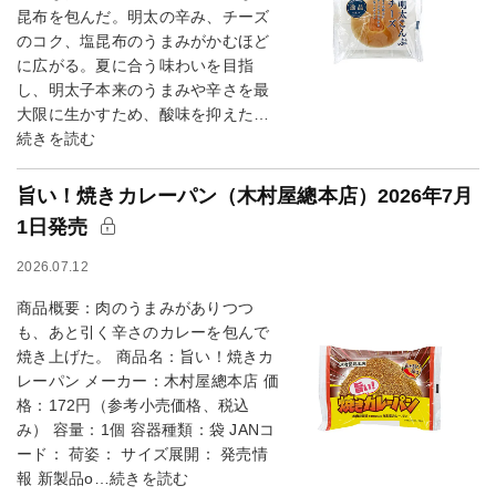
昆布を包んだ。明太の辛み、チーズ
のコク、塩昆布のうまみがかむほど
に広がる。夏に合う味わいを目指
し、明太子本来のうまみや辛さを最
大限に生かすため、酸味を抑えた…
続きを読む
旨い！焼きカレーパン（木村屋總本店）2026年7月
1日発売
2026.07.12
商品概要：肉のうまみがありつつ
も、あと引く辛さのカレーを包んで
焼き上げた。 商品名：旨い！焼きカ
レーパン メーカー：木村屋總本店 価
格：172円（参考小売価格、税込
み） 容量：1個 容器種類：袋 JANコ
ード： 荷姿： サイズ展開： 発売情
報 新製品o…続きを読む