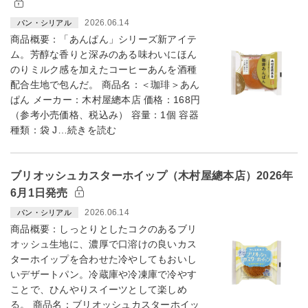
2026.06.14
パン・シリアル
商品概要：「あんぱん」シリーズ新アイテ
ム。芳醇な香りと深みのある味わいにほん
のりミルク感を加えたコーヒーあんを酒種
配合生地で包んだ。 商品名：＜珈琲＞あん
ぱん メーカー：木村屋總本店 価格：168円
（参考小売価格、税込み） 容量：1個 容器
種類：袋 J…続きを読む
ブリオッシュカスターホイップ（木村屋總本店）2026年
6月1日発売
2026.06.14
パン・シリアル
商品概要：しっとりとしたコクのあるブリ
オッシュ生地に、濃厚で口溶けの良いカス
ターホイップを合わせた冷やしてもおいし
いデザートパン。冷蔵庫や冷凍庫で冷やす
ことで、ひんやりスイーツとして楽しめ
る。 商品名：ブリオッシュカスターホイッ