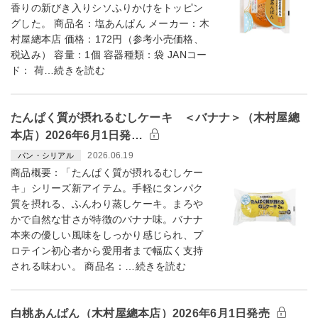
香りの新びき入りシソふりかけをトッピン
グした。 商品名：塩あんぱん メーカー：木
村屋總本店 価格：172円（参考小売価格、
税込み） 容量：1個 容器種類：袋 JANコー
ド： 荷…続きを読む
たんぱく質が摂れるむしケーキ ＜バナナ＞（木村屋總
本店）2026年6月1日発…
2026.06.19
パン・シリアル
商品概要：「たんぱく質が摂れるむしケー
キ」シリーズ新アイテム。手軽にタンパク
質を摂れる、ふんわり蒸しケーキ。まろや
かで自然な甘さが特徴のバナナ味。バナナ
本来の優しい風味をしっかり感じられ、プ
ロテイン初心者から愛用者まで幅広く支持
される味わい。 商品名：…続きを読む
白桃あんぱん（木村屋總本店）2026年6月1日発売