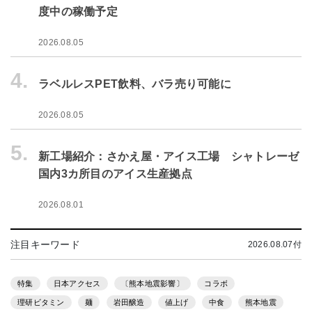
度中の稼働予定
2026.08.05
4.
ラベルレスPET飲料、バラ売り可能に
2026.08.05
5.
新工場紹介：さかえ屋・アイス工場 シャトレーゼ
国内3カ所目のアイス生産拠点
2026.08.01
注目キーワード
2026.08.07付
特集
日本アクセス
〔熊本地震影響〕
コラボ
理研ビタミン
麺
岩田醸造
値上げ
中食
熊本地震