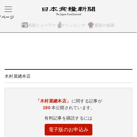
イページ
紙面ビューアー
クリッピング
最新の紙面
木村屋總本店
「木村屋總本店」
に関する記事が
180
本公開されています。
有料記事を購読するには
電子版のお申込み