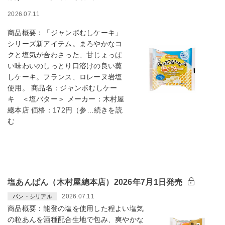
2026.07.11
商品概要：「ジャンボむしケーキ」
シリーズ新アイテム。まろやかなコ
クと塩気が合わさった、甘じょっぱ
い味わいのしっとり口溶けの良い蒸
しケーキ。フランス、ロレーヌ岩塩
使用。 商品名：ジャンボむしケー
キ ＜塩バター＞ メーカー：木村屋
總本店 価格：172円（参…続きを読
む
塩あんぱん（木村屋總本店）2026年7月1日発売
2026.07.11
パン・シリアル
商品概要：能登の塩を使用した程よい塩気
の粒あんを酒種配合生地で包み、爽やかな