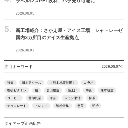
ラベルレスPET飲料、バラ売り可能に
2026.08.05
5.
新工場紹介：さかえ屋・アイス工場 シャトレーゼ
国内3カ所目のアイス生産拠点
2026.08.01
注目キーワード
2026.08.07付
特集
日本アクセス
〔熊本地震影響〕
コラボ
理研ビタミン
麺
岩田醸造
値上げ
中食
熊本地震
コーヒー
雪印乳業
海苔
レモン果汁
抹茶
チョコレート
トレンド
製粉特集
惣菜
明治
タイアップ企画広告