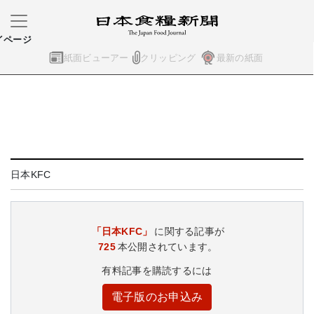
イページ
紙面ビューアー
クリッピング
最新の紙面
日本KFC
「日本KFC」
に関する記事が
725
本公開されています。
有料記事を購読するには
電子版のお申込み