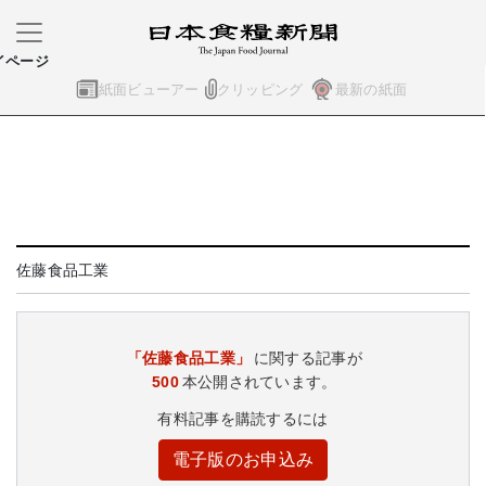
イページ
紙面ビューアー
クリッピング
最新の紙面
佐藤食品工業
「佐藤食品工業」
に関する記事が
500
本公開されています。
有料記事を購読するには
電子版のお申込み