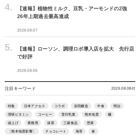
4.
【速報】植物性ミルク、豆乳・アーモンドの2強
26年上期過去最高達成
2026.08.07
5.
【速報】ローソン、調理ロボ導入店を拡大 先行店
で好評
2026.08.06
注目キーワード
2026.08.08付
特集
日本アクセス
コラボ
岩田醸造
中食
明治
理研ビタミン
コーヒー
雪印乳業
熊本地震
麺
値上げ
業務用
抹茶
三菱食品
惣菜
〔熊本地震影響〕
チョコレート
海苔
春