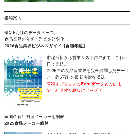
書籍案内
最新5万社のデータベース。
食品業界の分析・営業を効率化
2026食品業界ビジネスガイド【食糧年鑑】
市場分析から営業リスト作成まで、これ一
冊で完結。
2025年の食品産業界を完全網羅したデータ
と、約5万社の最新名簿を収録。
有料オプションのExcelデータとの併用
で、利便性が格段にアップ！
全国の食品関連メーカーを網羅――
2025食品メーカー総覧