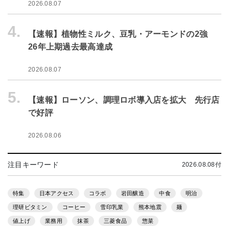
2026.08.07
4.
【速報】植物性ミルク、豆乳・アーモンドの2強
26年上期過去最高達成
2026.08.07
5.
【速報】ローソン、調理ロボ導入店を拡大 先行店
で好評
2026.08.06
注目キーワード
2026.08.08付
特集
日本アクセス
コラボ
岩田醸造
中食
明治
理研ビタミン
コーヒー
雪印乳業
熊本地震
麺
値上げ
業務用
抹茶
三菱食品
惣菜