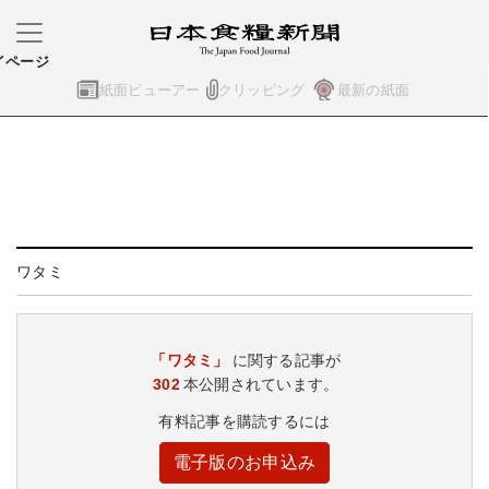
イページ
紙面ビューアー
クリッピング
最新の紙面
ワタミ
「ワタミ」
に関する記事が
302
本公開されています。
有料記事を購読するには
電子版のお申込み