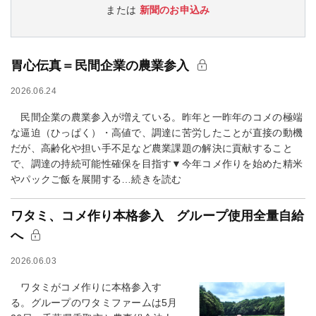
または
新聞のお申込み
胃心伝真＝民間企業の農業参入
2026.06.24
民間企業の農業参入が増えている。昨年と一昨年のコメの極端
な逼迫（ひっぱく）・高値で、調達に苦労したことが直接の動機
だが、高齢化や担い手不足など農業課題の解決に貢献すること
で、調達の持続可能性確保を目指す▼今年コメ作りを始めた精米
やパックご飯を展開する…続きを読む
ワタミ、コメ作り本格参入 グループ使用全量自給
へ
2026.06.03
ワタミがコメ作りに本格参入す
る。グループのワタミファームは5月