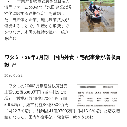
26日、千葉県香取市と農事組合法人
清里ファームの3者で「水田農業の活
性化に関する連携協定」を締結し
た。自治体と企業、地元農業法人が
連携することで、生産から消費まで
をつなぎ、水田の維持や担い…続き
を読む
ワタミ・26年3月期 国内外食・宅配事業が増収貢
献
2026.05.22
ワタミの26年3月期連結決算は売
上高932億6800万円（前年比5.1％
増）、営業利益48億3700万円（同
5.9％増）、経常利益64億3500万円
（同22.7％増）、純利益41億0700万円（同16.6％増）と増収増
益となった。国内外食事業・宅食事…続きを読む