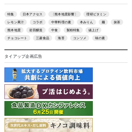
特集
日本アクセス
〔熊本地震影響〕
理研ビタミン
レモン果汁
コラボ
中華料理の素
本みりん
麺
抹茶
熊本地震
岩田醸造
中食
製粉特集
値上げ
チョコレート
三菱食品
海苔
コンソメ
味の素
タイアップ企画広告