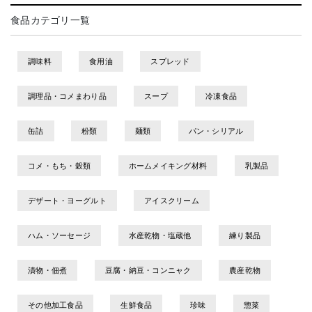
食品カテゴリ一覧
調味料
食用油
スプレッド
調理品・コメまわり品
スープ
冷凍食品
缶詰
粉類
麺類
パン・シリアル
コメ・もち・穀類
ホームメイキング材料
乳製品
デザート・ヨーグルト
アイスクリーム
ハム・ソーセージ
水産乾物・塩蔵他
練り製品
漬物・佃煮
豆腐・納豆・コンニャク
農産乾物
その他加工食品
生鮮食品
珍味
惣菜