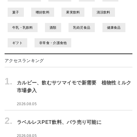
菓子
嗜好飲料
果実飲料
清涼飲料
牛乳・乳飲料
酒類
乳幼児食品
健康食品
ギフト
非常食・介護食他
アクセスランキング
1.
カルビー、飲むサツマイモで新需要 植物性ミルク
市場参入
2026.08.05
2.
ラベルレスPET飲料、バラ売り可能に
2026.08.05