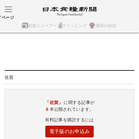
イページ
紙面ビューアー
クリッピング
最新の紙面
佐賀
「佐賀」
に関する記事が
6
本公開されています。
有料記事を購読するには
電子版のお申込み