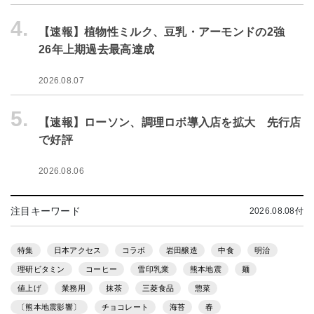
4.
【速報】植物性ミルク、豆乳・アーモンドの2強
26年上期過去最高達成
2026.08.07
5.
【速報】ローソン、調理ロボ導入店を拡大 先行店
で好評
2026.08.06
注目キーワード
2026.08.08付
特集
日本アクセス
コラボ
岩田醸造
中食
明治
理研ビタミン
コーヒー
雪印乳業
熊本地震
麺
値上げ
業務用
抹茶
三菱食品
惣菜
〔熊本地震影響〕
チョコレート
海苔
春