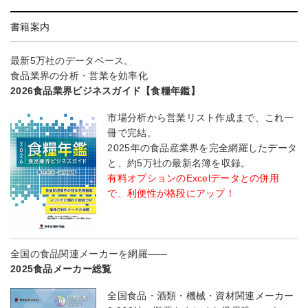
書籍案内
最新5万社のデータベース。
食品業界の分析・営業を効率化
2026食品業界ビジネスガイド【食糧年鑑】
市場分析から営業リスト作成まで、これ一
冊で完結。
2025年の食品産業界を完全網羅したデータ
と、約5万社の最新名簿を収録。
有料オプションのExcelデータとの併用
で、利便性が格段にアップ！
全国の食品関連メーカーを網羅――
2025食品メーカー総覧
全国食品・酒類・機械・資材関連メーカー