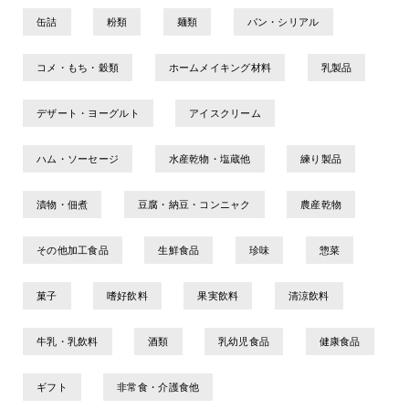
缶詰
粉類
麺類
パン・シリアル
コメ・もち・穀類
ホームメイキング材料
乳製品
デザート・ヨーグルト
アイスクリーム
ハム・ソーセージ
水産乾物・塩蔵他
練り製品
漬物・佃煮
豆腐・納豆・コンニャク
農産乾物
その他加工食品
生鮮食品
珍味
惣菜
菓子
嗜好飲料
果実飲料
清涼飲料
牛乳・乳飲料
酒類
乳幼児食品
健康食品
ギフト
非常食・介護食他