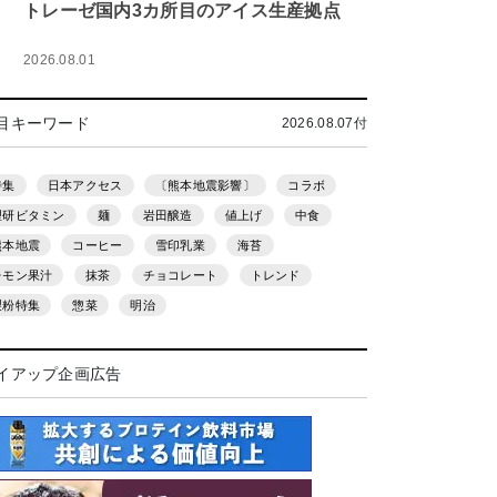
トレーゼ国内3カ所目のアイス生産拠点
2026.08.01
目キーワード
2026.08.07付
特集
日本アクセス
〔熊本地震影響〕
コラボ
理研ビタミン
麺
岩田醸造
値上げ
中食
熊本地震
コーヒー
雪印乳業
海苔
レモン果汁
抹茶
チョコレート
トレンド
製粉特集
惣菜
明治
イアップ企画広告