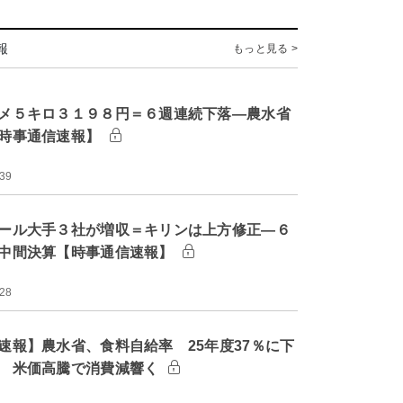
報
もっと見る >
メ５キロ３１９８円＝６週連続下落―農水省
時事通信速報】
:39
ール大手３社が増収＝キリンは上方修正―６
中間決算【時事通信速報】
:28
速報】農水省、食料自給率 25年度37％に下
 米価高騰で消費減響く