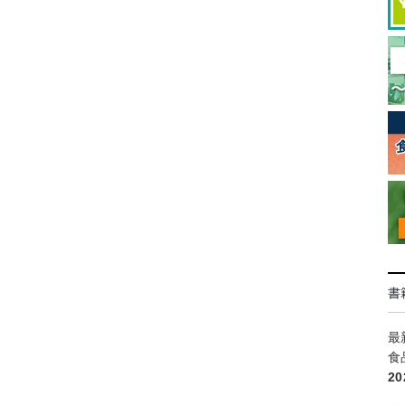
書
最
食
2