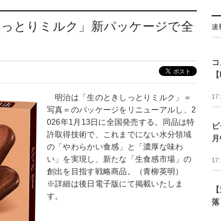
しっとりミルク」新パッケージで全
速
コ
【
明治は「生のときしっとりミルク」＝
17
写真＝のパッケージをリニューアルし、2
026年1月13日に全国発売する。同品は特
ビ
許取得技術で、これまでにない水分領域
月
の「やわらかい食感」と「濃厚な味わ
い」を実現し、新たな「生食感市場」の
17
創出を目指す戦略商品。（青柳英明）
※詳細は後日電子版にて掲載いたしま
【
す。
落