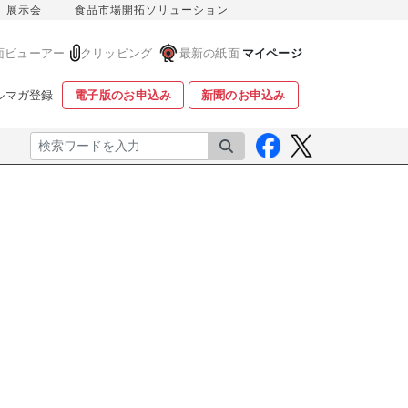
展示会
食品市場開拓ソリューション
面ビューアー
クリッピング
最新の紙面
マイページ
ルマガ登録
電子版のお申込み
新聞のお申込み
検索