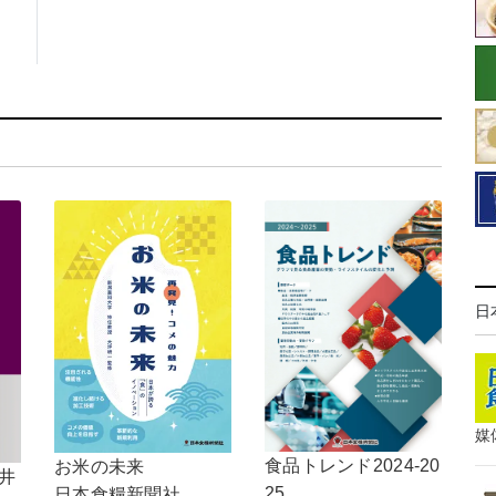
日
媒
食品トレンド2024-20
お米の未来
井
25
日本食糧新聞社