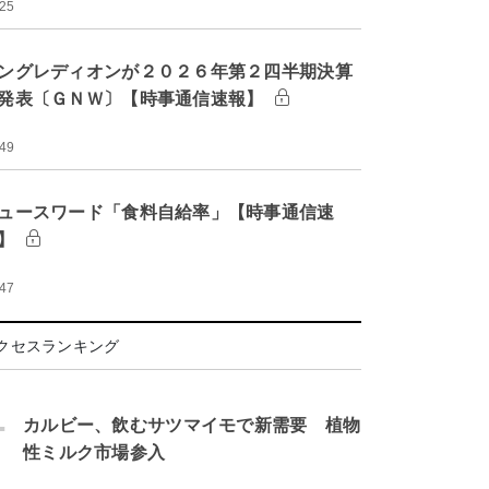
:25
ングレディオンが２０２６年第２四半期決算
発表〔ＧＮＷ〕【時事通信速報】
:49
ュースワード「食料自給率」【時事通信速
】
:47
クセスランキング
.
カルビー、飲むサツマイモで新需要 植物
性ミルク市場参入