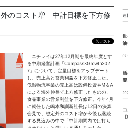
定外のコスト増 中計目標を下方修
速
世
油
ニチレイは27年12月期を最終年度とす
07
る中期経営計画「Compass×Growth202
7」について、定量目標をアップデート
活
し、売上高と営業利益を下方修正した。
響
低温物流事業の売上高は設備投資やM＆A
による海外伸長で上方修正したものの、
20
食品事業の営業利益を下方修正。今年4月
に就任した嶋本和訓新社長は12日の決算
コ
会見で、想定外のコスト増が今後も継続
【
する見込みの中で「中計期間内では打ち
返せない」と厳しい見通しを示した。