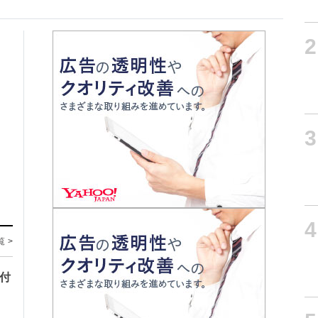
2
3
4
覧 >
寄付