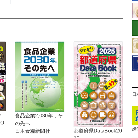
日
ラ
食品企業2,030年，そ
OO
の先へ
媒
都道府県DataBook20
日本食糧新聞社