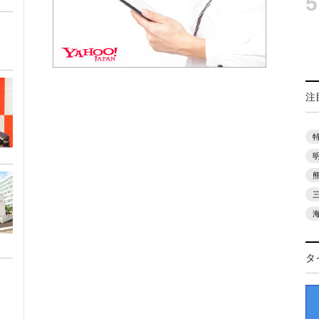
5
注
タ