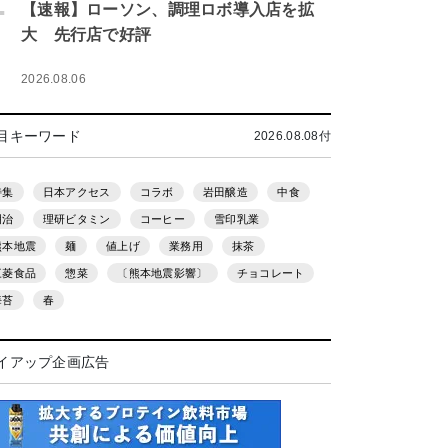
.
【速報】ローソン、調理ロボ導入店を拡
大 先行店で好評
2026.08.06
目キーワード
2026.08.08付
特集
日本アクセス
コラボ
岩田醸造
中食
明治
理研ビタミン
コーヒー
雪印乳業
熊本地震
麺
値上げ
業務用
抹茶
三菱食品
惣菜
〔熊本地震影響〕
チョコレート
海苔
春
イアップ企画広告