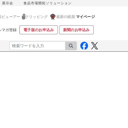
展示会
食品市場開拓ソリューション
面ビューアー
クリッピング
最新の紙面
マイページ
ルマガ登録
電子版のお申込み
新聞のお申込み
検索