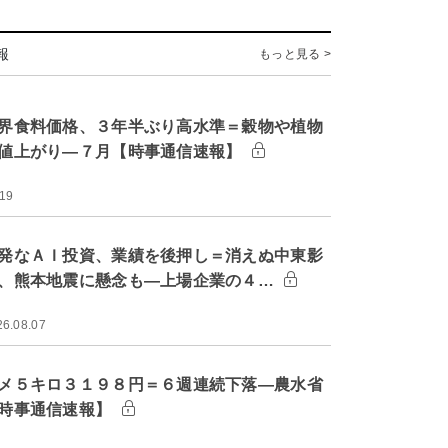
報
もっと見る >
界食料価格、３年半ぶり高水準＝穀物や植物
値上がり―７月【時事通信速報】
:19
発なＡＩ投資、業績を後押し＝消えぬ中東影
、熊本地震に懸念も―上場企業の４…
26.08.07
メ５キロ３１９８円＝６週連続下落―農水省
時事通信速報】