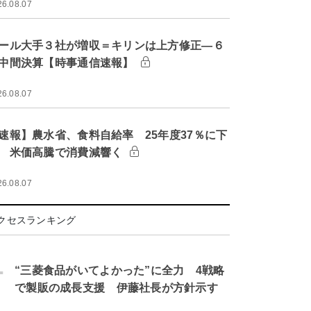
26.08.07
ール大手３社が増収＝キリンは上方修正―６
中間決算【時事通信速報】
26.08.07
速報】農水省、食料自給率 25年度37％に下
 米価高騰で消費減響く
26.08.07
クセスランキング
.
“三菱食品がいてよかった”に全力 4戦略
で製販の成長支援 伊藤社長が方針示す