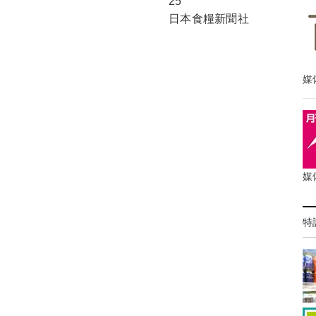
25
日本食糧新聞社
媒
媒
特