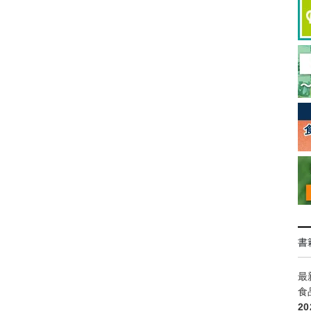
書
最
食
2