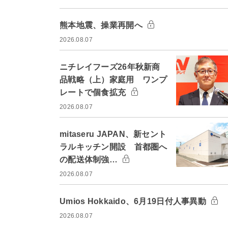
熊本地震、操業再開へ
2026.08.07
ニチレイフーズ26年秋新商
品戦略（上）家庭用 ワンプ
レートで個食拡充
2026.08.07
mitaseru JAPAN、新セント
ラルキッチン開設 首都圏へ
の配送体制強…
2026.08.07
Umios Hokkaido、6月19日付人事異動
2026.08.07