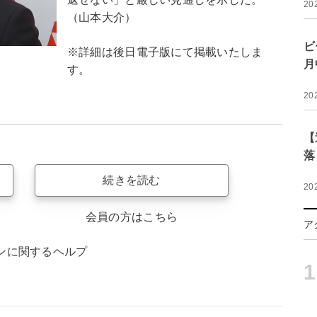
20
（山本大介）
ビ
※詳細は後日電子版にて掲載いたしま
月
す。
20
【
落
続きを読む
20
会員の方はこちら
ア
ンに関するヘルプ
1