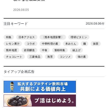
2026.08.05
注目キーワード
2026.08.06付
特集
日本アクセス
〔熊本地震影響〕
理研ビタミン
レモン果汁
コラボ
中華料理の素
本みりん
麺
抹茶
熊本地震
岩田醸造
中食
製粉特集
値上げ
チョコレート
三菱食品
海苔
コンソメ
味の素
タイアップ企画広告