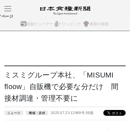
イページ
紙面ビューアー
クリッピング
最新の紙面
ミスミグループ本社、「MISUMI
floow」自販機で必要な分だけ 間
接材調達・管理不要に
2025.07.23 12969号 09面
ニュース
機械・資材