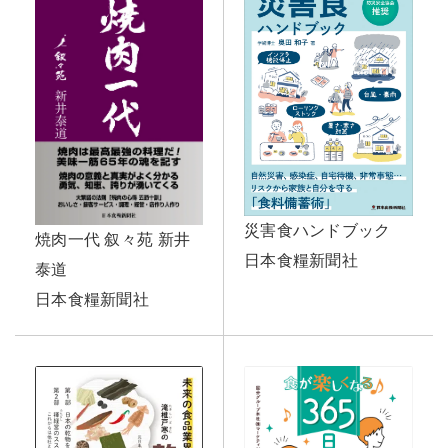
災害食ハンドブック
焼肉一代 叙々苑 新井
日本食糧新聞社
泰道
日本食糧新聞社