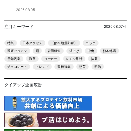
2026.08.05
注目キーワード
2026.08.07付
特集
日本アクセス
〔熊本地震影響〕
コラボ
理研ビタミン
麺
岩田醸造
値上げ
中食
熊本地震
雪印乳業
海苔
コーヒー
レモン果汁
抹茶
チョコレート
トレンド
製粉特集
惣菜
明治
タイアップ企画広告