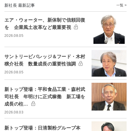
新社長 最新記事
一覧 >
エア・ウォーター、新体制で信頼回復
を 企業風土改革など最重要視
2026.08.05
サントリービバレッジ＆フード・木村
穣介社長 数量成長の重要性強調
2026.08.05
新トップ登場：平和食品工業・森村武
司社長 年明けに正式稼働 新工場を
成長の柱…
2026.08.03
新トップ登場：日清製粉グループ本