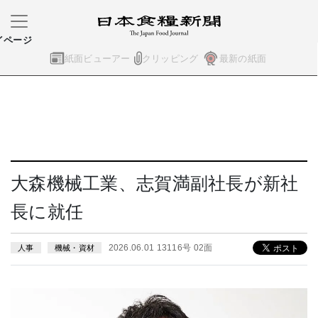
イページ
紙面ビューアー
クリッピング
最新の紙面
大森機械工業、志賀満副社長が新社
長に就任
2026.06.01 13116号 02面
人事
機械・資材