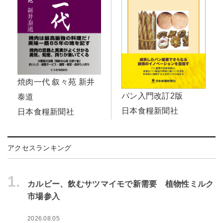
焼肉一代 叙々苑 新井
パン入門改訂2版
泰道
日本食糧新聞社
日本食糧新聞社
アクセスランキング
1.
カルビー、飲むサツマイモで新需要 植物性ミルク
市場参入
2026.08.05