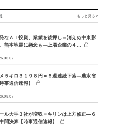
報
もっと見る >
発なＡＩ投資、業績を後押し＝消えぬ中東影
、熊本地震に懸念も―上場企業の４…
26.08.07
メ５キロ３１９８円＝６週連続下落―農水省
時事通信速報】
26.08.07
ール大手３社が増収＝キリンは上方修正―６
中間決算【時事通信速報】