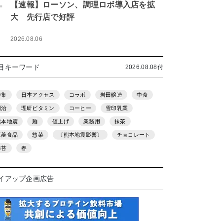
.
【速報】ローソン、調理ロボ導入店を拡
大 先行店で好評
2026.08.06
目キーワード
2026.08.08付
特集
日本アクセス
コラボ
岩田醸造
中食
明治
理研ビタミン
コーヒー
雪印乳業
熊本地震
麺
値上げ
業務用
抹茶
三菱食品
惣菜
〔熊本地震影響〕
チョコレート
海苔
春
イアップ企画広告