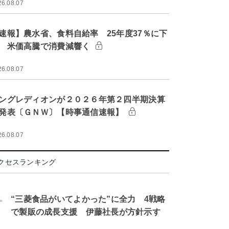
26.08.07
速報】農水省、食料自給率 25年度37％に下
 米価高騰で消費減響く
26.08.07
ングレディオンが２０２６年第２四半期決算
発表〔ＧＮＷ〕【時事通信速報】
26.08.07
クセスランキング
.
“三菱食品がいてよかった”に全力 4戦略
で製販の成長支援 伊藤社長が方針示す