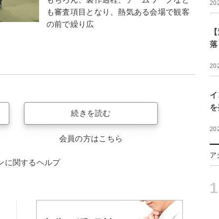
20
も審査項目となり、熱気ある会場で観客
の前で繰り広
【
落
20
イ
を
続きを読む
20
会員の方はこちら
ア
ンに関するヘルプ
1