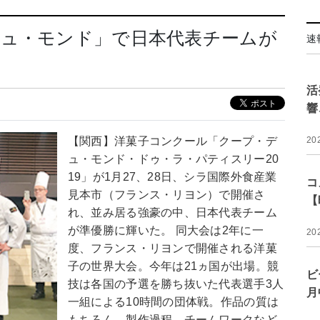
デュ・モンド」で日本代表チームが
速
活
響
【関西】洋菓子コンクール「クープ・デ
20
ュ・モンド・ドゥ・ラ・パティスリー20
19」が1月27、28日、シラ国際外食産業
コ
見本市（フランス・リヨン）で開催さ
【
れ、並み居る強豪の中、日本代表チーム
が準優勝に輝いた。 同大会は2年に一
20
度、フランス・リヨンで開催される洋菓
子の世界大会。今年は21ヵ国が出場。競
ビ
技は各国の予選を勝ち抜いた代表選手3人
月
一組による10時間の団体戦。作品の質は
もちろん、製作過程、チームワークなど