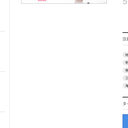
5
注
タ