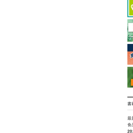
書
最
食
2