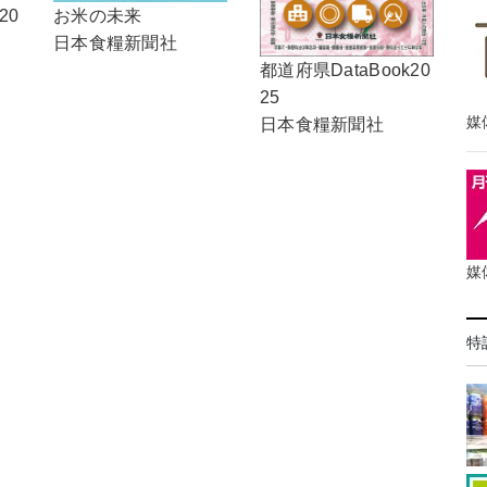
20
お米の未来
日本食糧新聞社
都道府県DataBook20
25
媒
日本食糧新聞社
媒
特