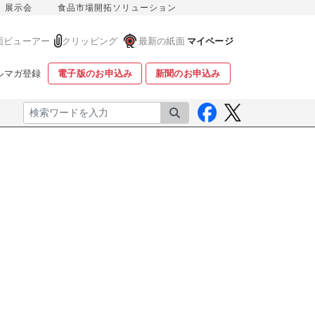
展示会
食品市場開拓ソリューション
面ビューアー
クリッピング
最新の紙面
マイページ
ルマガ登録
電子版のお申込み
新聞のお申込み
検索