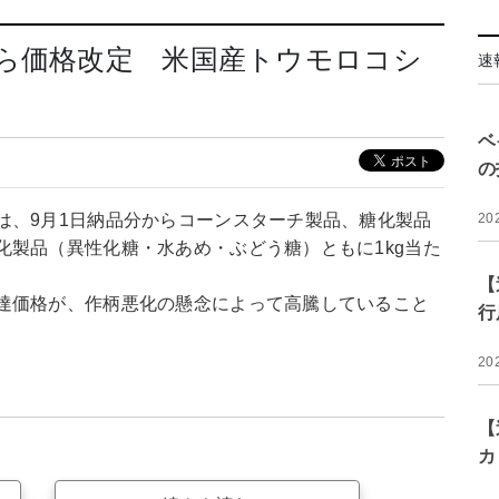
ら価格改定 米国産トウモロコシ
速
ベ
の
は、9月1日納品分からコーンスターチ製品、糖化製品
20
化製品（異性化糖・水あめ・ぶどう糖）ともに1kg当た
【
達価格が、作柄悪化の懸念によって高騰していること
行
20
【
カ