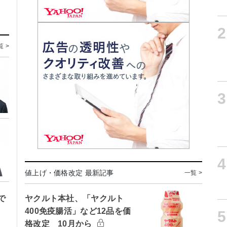
2
覧 >
3
4
値上げ・価格改定 最新記事
一覧 >
で
ヤクルト本社、「ヤクルト
400免疫腸活」など12品を価
5
格改定 10月から