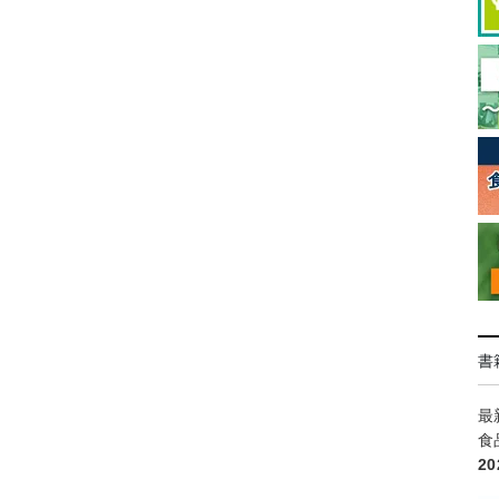
書
最
食
2