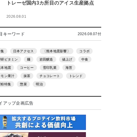
トレーゼ国内3カ所目のアイス生産拠点
2026.08.01
目キーワード
2026.08.07付
特集
日本アクセス
〔熊本地震影響〕
コラボ
理研ビタミン
麺
岩田醸造
値上げ
中食
熊本地震
コーヒー
雪印乳業
海苔
レモン果汁
抹茶
チョコレート
トレンド
製粉特集
惣菜
明治
イアップ企画広告