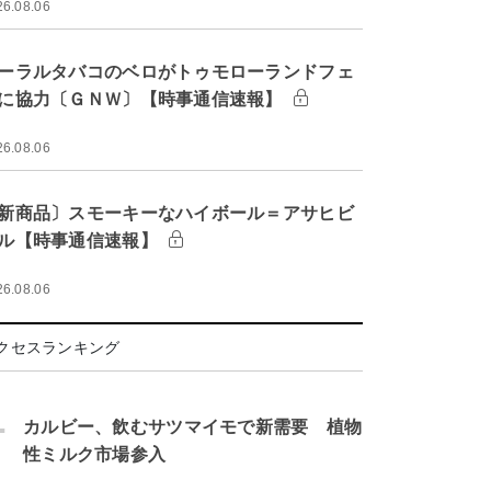
26.08.06
ーラルタバコのベロがトゥモローランドフェ
に協力〔ＧＮＷ〕【時事通信速報】
26.08.06
新商品〕スモーキーなハイボール＝アサヒビ
ル【時事通信速報】
26.08.06
クセスランキング
.
カルビー、飲むサツマイモで新需要 植物
性ミルク市場参入