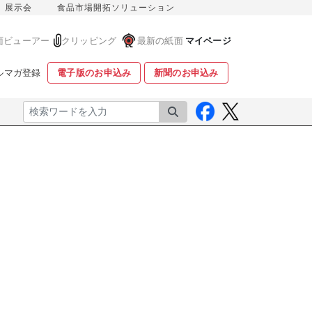
展示会
食品市場開拓ソリューション
面ビューアー
クリッピング
最新の紙面
マイページ
ルマガ登録
電子版のお申込み
新聞のお申込み
検索