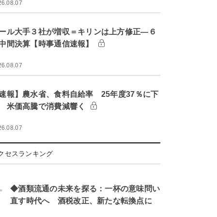
26.08.07
ール大手３社が増収＝キリンは上方修正―６
中間決算【時事通信速報】
26.08.07
速報】農水省、食料自給率 25年度37％に下
 米価高騰で消費減響く
26.08.07
クセスランキング
.
◆酒類流通の未来を探る：一杯の意味問い
直す時代へ 酒税改正、新たな転換点に