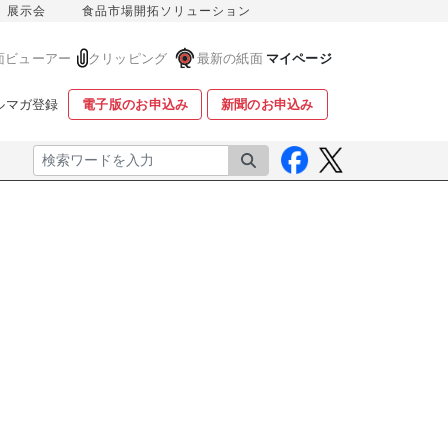
展示会
食品市場開拓ソリューション
面ビューアー
クリッピング
最新の紙面
マイページ
ルマガ登録
電子版のお申込み
新聞のお申込み
検索