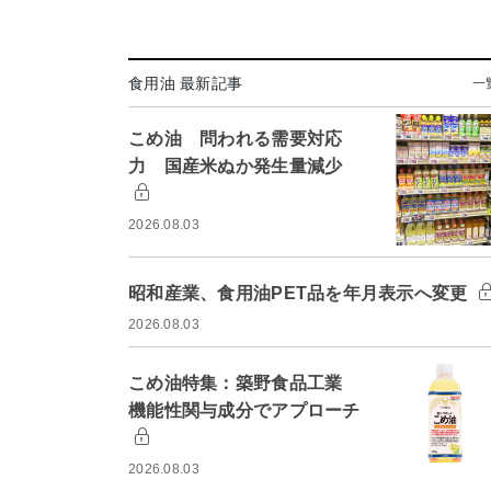
食用油 最新記事
一
こめ油 問われる需要対応
力 国産米ぬか発生量減少
2026.08.03
昭和産業、食用油PET品を年月表示へ変更
2026.08.03
こめ油特集：築野食品工業
機能性関与成分でアプローチ
2026.08.03