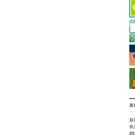
書
最
食
2