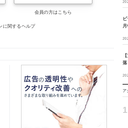
20
会員の方はこちら
ビ
月
ンに関するヘルプ
20
【
落
20
ア
1