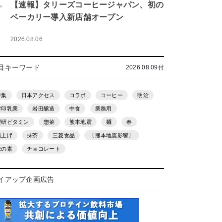
.
【速報】タリーズコーヒージャパン、初の
ベーカリー導入新店舗オープン
2026.08.06
目キーワード
2026.08.09付
特集
日本アクセス
コラボ
コーヒー
明治
雪印乳業
岩田醸造
中食
業務用
理研ビタミン
惣菜
熊本地震
麺
春
値上げ
抹茶
三菱食品
〔熊本地震影響〕
味の素
チョコレート
イアップ企画広告