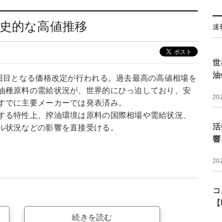
史的な高値推移
速
世
油
2回目となる価格改定が行われる。過去最高の高値相場を
油種原料の需給状況が、世界的にひっ迫しており、安
20
すでに主要メーカーでは発表済み。
する特性上、搾油環境は原料の国際相場や需給状況、
活
ル状況などの影響を直接受ける。
響
20
コ
【
続きを読む