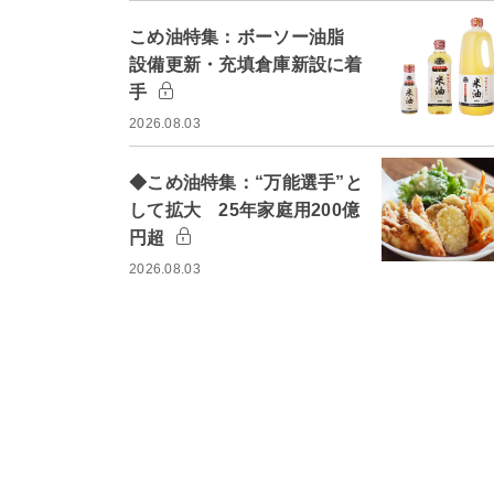
こめ油特集：ボーソー油脂
設備更新・充填倉庫新設に着
手
2026.08.03
◆こめ油特集：“万能選手”と
して拡大 25年家庭用200億
円超
2026.08.03