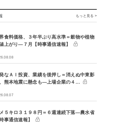
報
もっと見る >
界食料価格、３年半ぶり高水準＝穀物や植物
値上がり―７月【時事通信速報】
26.08.08
発なＡＩ投資、業績を後押し＝消えぬ中東影
、熊本地震に懸念も―上場企業の４…
26.08.07
メ５キロ３１９８円＝６週連続下落―農水省
時事通信速報】