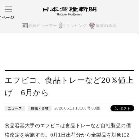
イページ
紙面ビューアー
クリッピング
最新の紙面
エフピコ、食品トレーなど20％値上
げ 6月から
2026.05.11 13106号 03面
ニュース
機械・資材
食品容器大手のエフピコは食品トレーなど自社製品の価
格改定を実施する。6月1日出荷分から全製品を対象に2