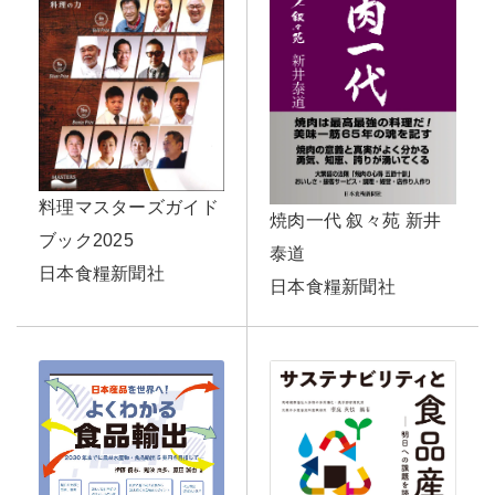
料理マスターズガイド
焼肉一代 叙々苑 新井
ブック2025
泰道
日本食糧新聞社
日本食糧新聞社