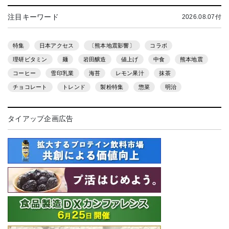
注目キーワード
2026.08.07付
特集
日本アクセス
〔熊本地震影響〕
コラボ
理研ビタミン
麺
岩田醸造
値上げ
中食
熊本地震
コーヒー
雪印乳業
海苔
レモン果汁
抹茶
チョコレート
トレンド
製粉特集
惣菜
明治
タイアップ企画広告