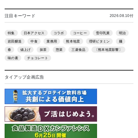
注目キーワード
2026.08.10付
特集
日本アクセス
コラボ
コーヒー
雪印乳業
明治
岩田醸造
中食
業務用
熊本地震
理研ビタミン
麺
春
値上げ
抹茶
惣菜
三菱食品
〔熊本地震影響〕
味の素
チョコレート
タイアップ企画広告