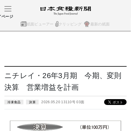
イページ
紙面ビューアー
クリッピング
最新の紙面
ニチレイ・26年3月期 今期、変則
決算 営業増益を計画
2026.05.20 13110号 03面
冷凍食品
決算