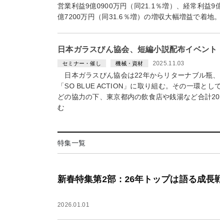
営業利益9億0900万円（同21.1％増）、経常利益9
億7200万円（同31.6％増）の増収大幅増益で着
日本ガラスびん協会、短編小説配布イベント
2025.11.03
セミナー・催し
機械・資材
日本ガラスびん協会は22年からリターナブル瓶、
「SO BLUE ACTION」に取り組む。その一環
どの協力の下、東京都内の飲食店や銭湯など合計2
む
特集一覧
新春特集第2部：26年トップは語る成
2026.01.01