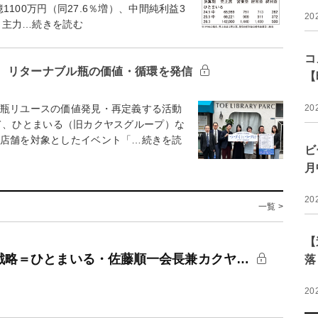
億1100万円（同27.6％増）、中間純利益3
20
地。主力…続きを読む
コ
 リターナブル瓶の価値・循環を発信
【
20
瓶リユースの価値発見・再定義する活動
として、ひとまいる（旧カクヤスグループ）な
0店舗を対象としたイベント「…続きを読
ビ
月
20
一覧 >
【
長戦略＝ひとまいる・佐藤順一会長兼カクヤ…
落
20