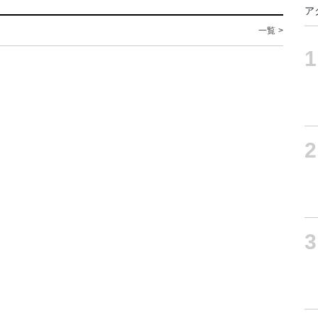
ア
一覧 >
1
2
3