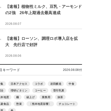
.
【速報】植物性ミルク、豆乳・アーモンド
の2強 26年上期過去最高達成
2026.08.07
.
【速報】ローソン、調理ロボ導入店を拡
大 先行店で好評
2026.08.06
目キーワード
2026.08.08付
特集
日本アクセス
コラボ
岩田醸造
中食
明治
理研ビタミン
コーヒー
雪印乳業
熊本地震
麺
値上げ
業務用
抹茶
三菱食品
惣菜
〔熊本地震影響〕
チョコレート
海苔
春