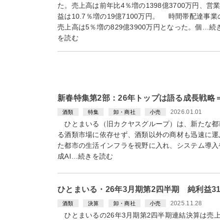
た。売上高は前年比4％増の1398億3700万円、営
益は10.7％増の19億7100万円。 時間帯配達事業
売上高は5％増の829億3900万円となった。個…続
を読む
新春特集第2部：26年トップは語る成長戦
2026.01.01
酒類
特集
卸・商社
小売
ひとまいる（旧カクヤスグループ）は、新たな都
る酒類市場に依存せず、酒類以外の商材も迅速に運
た都市の生活インフラを視野に入れ、システム導入
成AI…続きを読む
ひとまいる・26年3月期第2四半期 純利益3
2025.11.28
酒類
決算
卸・商社
小売
ひとまいるの26年3月期第2四半期連結決算は売上高6