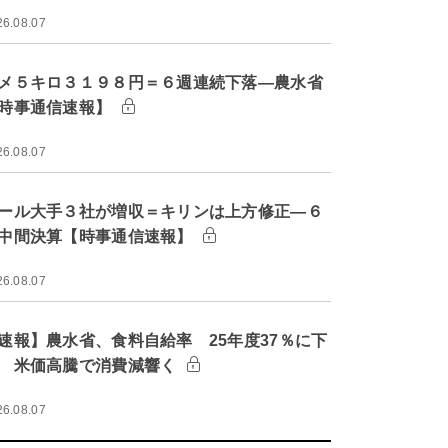
26.08.07
メ５キロ３１９８円＝６週連続下落―農水省
時事通信速報】
26.08.07
ール大手３社が増収＝キリンは上方修正―６
中間決算【時事通信速報】
26.08.07
速報】農水省、食料自給率 25年度37％に下
 米価高騰で消費減響く
26.08.07