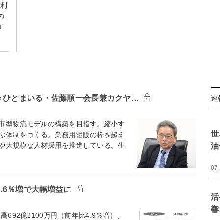
業利
の
き
略＝ひとまいる・佐藤順一会長兼カクヤ…
速
市型物流モデルの構築を目指す。縮小す
世
ぶ体制をつくる。業務用酒販の枠を超え
や大規模な人材採用を推進している。生
油
07
1.6％増で大幅増益に
活
響
92億2100万円（前年比4.9％増）、