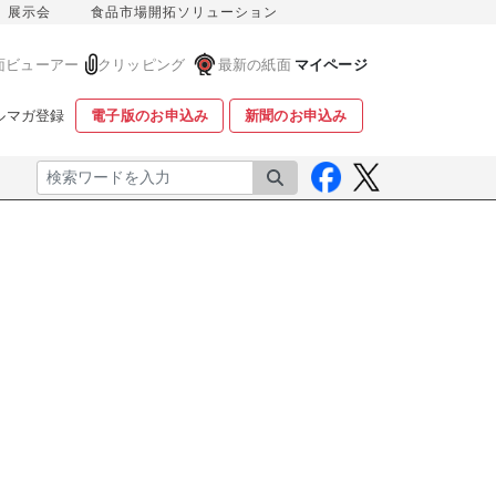
展示会
食品市場開拓ソリューション
面ビューアー
クリッピング
最新の紙面
マイページ
ルマガ登録
電子版のお申込み
新聞のお申込み
検索