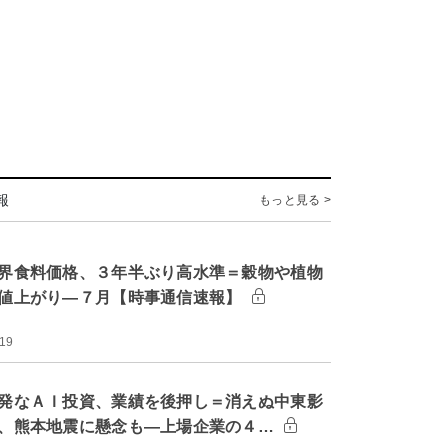
報
もっと見る >
界食料価格、３年半ぶり高水準＝穀物や植物
値上がり―７月【時事通信速報】
:19
発なＡＩ投資、業績を後押し＝消えぬ中東影
、熊本地震に懸念も―上場企業の４…