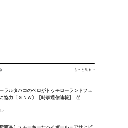
報
もっと見る >
ーラルタバコのベロがトゥモローランドフェ
に協力〔ＧＮＷ〕【時事通信速報】
:15
新商品〕スモーキーなハイボール＝アサヒビ