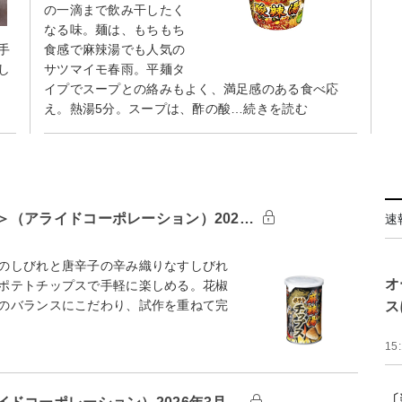
の一滴まで飲み干したく
なる味。麺は、もちもち
手
食感で麻辣湯でも人気の
し
サツマイモ春雨。平麺タ
イプでスープとの絡みもよく、満足感のある食べ応
え。熱湯5分。スープは、酢の酸…続きを読む
＞（アライドコーポレーション）202…
速
のしびれと唐辛子の辛み織りなすしびれ
オ
ポテトチップスで手軽に楽しめる。花椒
のバランスにこだわり、試作を重ねて完
ス
15
〔