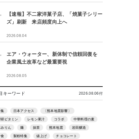
.
【速報】不二家洋菓子店、「焼菓子シリー
ズ」刷新 来店頻度向上へ
2026.08.04
.
エア・ウォーター、新体制で信頼回復を
企業風土改革など最重要視
2026.08.05
目キーワード
2026.08.06付
特集
日本アクセス
〔熊本地震影響〕
理研ビタミン
レモン果汁
コラボ
中華料理の素
本みりん
麺
抹茶
熊本地震
岩田醸造
中食
製粉特集
値上げ
チョコレート