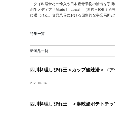
タイ料理食材の輸入や日本産青果物の輸出を手掛
創生メディア「Made In Local」（運営＝IOB
に選ばれた。食品業界における国際的な事業展開と
特集一覧
新製品一覧
四川料理しびれ王＜カップ酸辣湯＞（アラ
2026.06.04
四川料理しびれ王 ＜麻辣湯ポテトチッ