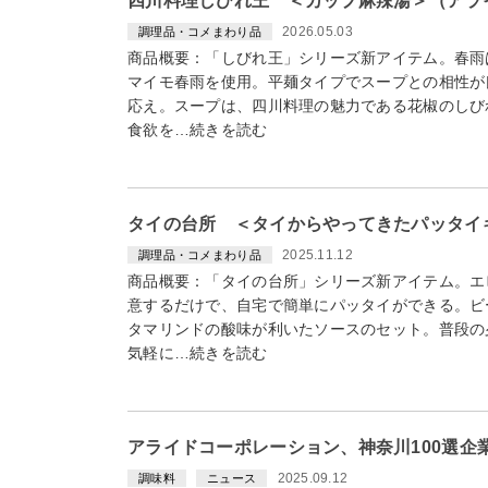
四川料理しびれ王 ＜カップ麻辣湯＞（アライ
2026.05.03
調理品・コメまわり品
商品概要：「しびれ王」シリーズ新アイテム。春雨
マイモ春雨を使用。平麺タイプでスープとの相性が
応え。スープは、四川料理の魅力である花椒のしび
食欲を…続きを読む
タイの台所 ＜タイからやってきたパッタイ
2025.11.12
調理品・コメまわり品
商品概要：「タイの台所」シリーズ新アイテム。エ
意するだけで、自宅で簡単にパッタイができる。ビ
タマリンドの酸味が利いたソースのセット。普段の
気軽に…続きを読む
アライドコーポレーション、神奈川100選
2025.09.12
調味料
ニュース