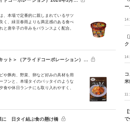
ドコーポレーション）2026年3月…
ー
は、本場で定番的に親しまれているサツ
14
良く、緑豆春雨よりも満足感のある食べ
れと唐辛子の辛みをバランスよく配合。
〔
ク
14
キット＞（アライドコーポレーション）…
コ
ビや豚肉、野菜、卵など好みの具材を用
ーフンと、本場タイのパッタイのような
米
夕食や休日ランチにも取り入れやすく、
11:
【
で
企業に 日タイ結ぶ食の懸け橋