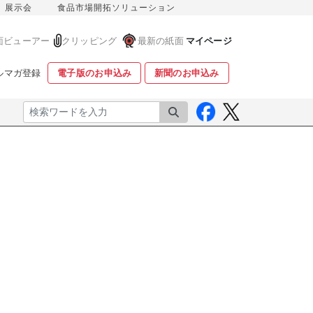
展示会
食品市場開拓ソリューション
面ビューアー
クリッピング
最新の紙面
マイページ
ルマガ登録
電子版のお申込み
新聞のお申込み
検索