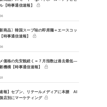
ル【時事通信速報】
:36
新商品〕韓国スープ味の即席麺＝エースコッ
【時事通信速報】
:36
メ価格の先安観続く＝７月指数は過去最低―
穀機構【時事通信速報】
18
速報】セブン、リテールメディアに本腰 AI
個店別にマーケティング