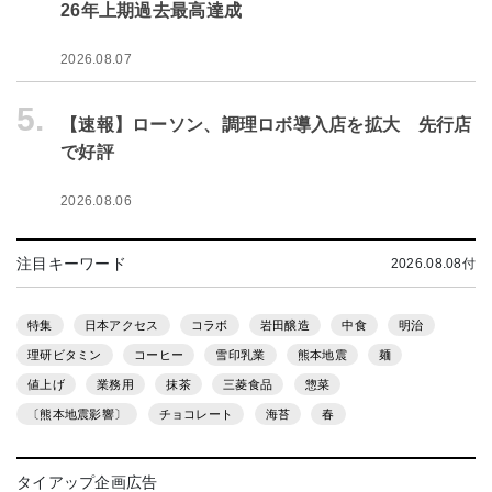
26年上期過去最高達成
2026.08.07
5.
【速報】ローソン、調理ロボ導入店を拡大 先行店
で好評
2026.08.06
注目キーワード
2026.08.08付
特集
日本アクセス
コラボ
岩田醸造
中食
明治
理研ビタミン
コーヒー
雪印乳業
熊本地震
麺
値上げ
業務用
抹茶
三菱食品
惣菜
〔熊本地震影響〕
チョコレート
海苔
春
タイアップ企画広告