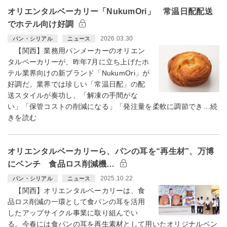
オリエンタルベーカリー「NukumOri」 常温日配配送
でホテル向け好調
2026.03.30
パン・シリアル
ニュース
【関西】業務用パンメーカーのオリエン
タルベーカリーが、昨年7月に立ち上げたホ
テル業界向けの新ブランド「NukumOri」が
好調だ。業界では珍しい「常温日配」の配
送スタイルが奏功し、「解凍の手間がな
い」「保管コストの削減になる」「発注量を柔軟に調節でき…続
きを読む
オリエンタルベーカリーら、パンの耳を“再生材”、万博
にベンチ 食品ロス削減機…
2025.10.22
パン・シリアル
ニュース
【関西】オリエンタルベーカリーは、食
品ロス削減の一環として食パンの耳を活用
したアップサイクル事業に取り組んでい
る。今春には食パンの耳を再生素材として用いたオリジナルベン