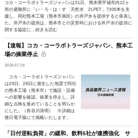
コカ・コーラボトラーズジャパンは31日、熊本県宇城市内12ヵ
所の避難所に「い・ろ・は・す 天然水 2LPET」7300本を支
援し、同社熊本工場（熊本市南区）の井戸水を提供すると発表し
た。井戸水の提供は、熊本市との災害時における井戸水の提供に
関する協定に…続きを読む
【速報】コカ・コーラボトラーズジャパン、熊本工
場の操業停止
2026.07.29
コカ・コーラボトラーズジャパン
は29日、28日に発生した地震で同社
の熊本工場（熊本市）で施設・設備
への影響を確認、操業を停止し、詳
細な点検を進めていることを明らか
にした。（長谷川清明） ※詳細は
後日電子版にて掲載いたします。
「日付逆転負荷」の緩和、飲料5社が連携強化 サ