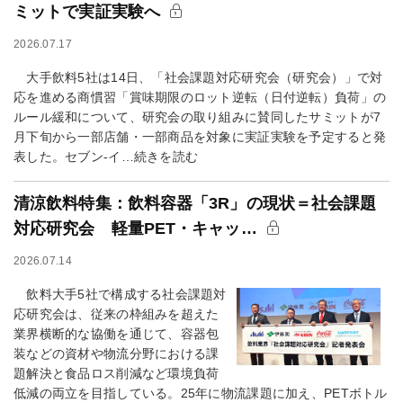
ミットで実証実験へ
2026.07.17
大手飲料5社は14日、「社会課題対応研究会（研究会）」で対
応を進める商慣習「賞味期限のロット逆転（日付逆転）負荷」の
ルール緩和について、研究会の取り組みに賛同したサミットが7
月下旬から一部店舗・一部商品を対象に実証実験を予定すると発
表した。セブン-イ…続きを読む
清涼飲料特集：飲料容器「3R」の現状＝社会課題
対応研究会 軽量PET・キャッ…
2026.07.14
飲料大手5社で構成する社会課題対
応研究会は、従来の枠組みを超えた
業界横断的な協働を通じて、容器包
装などの資材や物流分野における課
題解決と食品ロス削減など環境負荷
低減の両立を目指している。25年に物流課題に加え、PETボトル