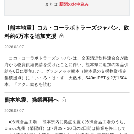
または
新聞のお申込み
【熊本地震】コカ・コーラボトラーズジャパン、飲
料約6万本を追加支援
2026.08.07
コカ・コーラボトラーズジャパンは、全国清涼飲料連合会が政
府から物資供給要請を受けたことに伴い、熊本県に追加の製品供
給を6日に実施した。グランメッセ熊本（熊本県の支援物資指定
集積拠点）に「い・ろ・は・す 天然水」540mlPETを2万1504
本、「アク…続きを読む
熊本地震、操業再開へ
2026.08.07
●冷凍食品工場 熊本県内に拠点を置く冷凍食品工場のうち、
Umios九州（菊陽町）は7月29～30日の2日間は操業を停止して