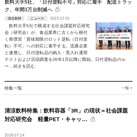
飲料大手5社、「日付逆転不可」対応に着手 配送トラッ
ク、年間3万台削減へ
2025.12.01
清涼飲料
ニュース
飲料大手5社で構成する社会課題対応研究
会（研究会）が、食品業界に古くから根付
く商慣習「賞味期限のロット逆転（日付逆
転）不可」への対応に着手する。流通企業
と連携し、日付逆転品の納入・受入れ運用
テストおよび店頭調査を26年1月以降に開始。日付逆転品のル
ー…続きを読む
特集一覧
一覧 >
清涼飲料特集：飲料容器「3R」の現状＝社会課題
対応研究会 軽量PET・キャッ…
2026.07.14