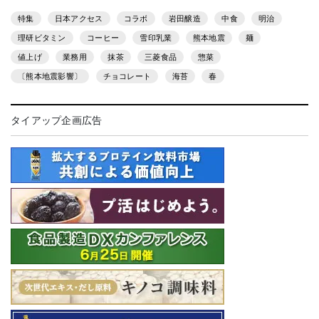
特集
日本アクセス
コラボ
岩田醸造
中食
明治
理研ビタミン
コーヒー
雪印乳業
熊本地震
麺
値上げ
業務用
抹茶
三菱食品
惣菜
〔熊本地震影響〕
チョコレート
海苔
春
タイアップ企画広告