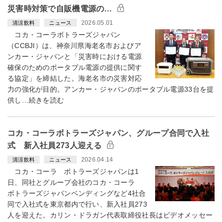
災害時対策で自販機電源の…
2026.05.01
清涼飲料
ニュース
コカ・コーラボトラーズジャパン
（CCBJI）は、神奈川県海老名市およびア
ンカー・ジャパンと「災害時における電源
確保のためのポータブル電源の提供に関す
る協定」を締結した。海老名市の災害対応
力の強化が目的。アンカー・ジャパンのポータブル電源33台を提
供し…続きを読む
コカ・コーラボトラーズジャパン、グループ合同で入社
式 新入社員273人迎える
2026.04.14
清涼飲料
ニュース
コカ・コーラ ボトラーズジャパンは1
日、同社とグループ会社のコカ・コーラ
ボトラーズジャパンベンディングなど4社合
同で入社式を東京都内で行い、新入社員273
人を迎えた。カリン・ドラガン代表取締役社長はビデオメッセー