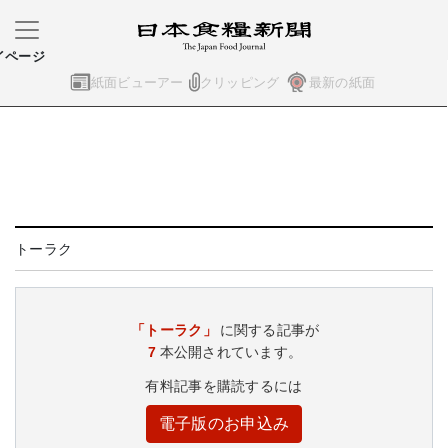
イページ
紙面ビューアー
クリッピング
最新の紙面
トーラク
「トーラク」
に関する記事が
7
本公開されています。
有料記事を購読するには
電子版のお申込み