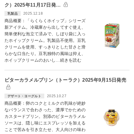
ク）2025年11月17日発…
2025.12.18
乳製品
商品概要：「らくらくホイップ」シリーズ
新アイテム。冷蔵庫から出してすぐ使え、
簡単便利な泡立て済みで、しぼり袋に入っ
たホイップクリーム。乳製品不使用。豆乳
クリームを使用、すっきりとした甘さと滑
らかな口当たり。豆乳独特の風味は抑え、
ホイップクリームのおいし…続きを読む
ビターカラメルプリン（トーラク）2025年9月15日発売
2025.10.27
デザート・ヨーグルト
商品概要：卵のコクとミルクの乳味が絶妙
なバランスで合わさった、濃厚でかための
カスタードプリン。別添のビターカラメル
ソースは、隠し味にエスプレッソを加える
ことで苦みを引き立たせ、大人向けの味わ