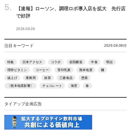
5.
【速報】ローソン、調理ロボ導入店を拡大 先行店
で好評
2026.08.06
注目キーワード
2026.08.08付
特集
日本アクセス
コラボ
岩田醸造
中食
明治
理研ビタミン
コーヒー
雪印乳業
熊本地震
麺
値上げ
業務用
抹茶
三菱食品
惣菜
〔熊本地震影響〕
チョコレート
海苔
春
タイアップ企画広告