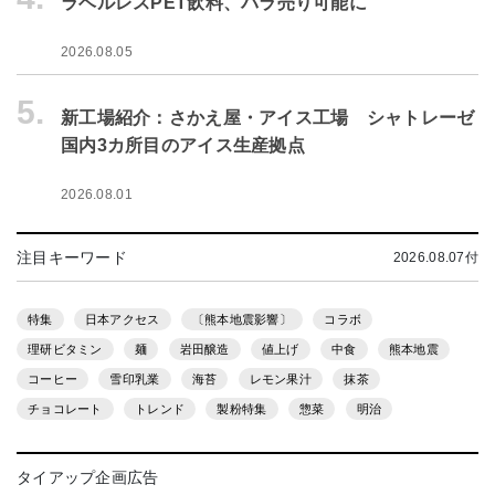
ラベルレスPET飲料、バラ売り可能に
2026.08.05
5.
新工場紹介：さかえ屋・アイス工場 シャトレーゼ
国内3カ所目のアイス生産拠点
2026.08.01
注目キーワード
2026.08.07付
特集
日本アクセス
〔熊本地震影響〕
コラボ
理研ビタミン
麺
岩田醸造
値上げ
中食
熊本地震
コーヒー
雪印乳業
海苔
レモン果汁
抹茶
チョコレート
トレンド
製粉特集
惣菜
明治
タイアップ企画広告