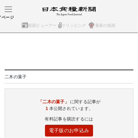
イページ
紙面ビューアー
クリッピング
最新の紙面
二木の菓子
「二木の菓子」
に関する記事が
1
本公開されています。
有料記事を購読するには
電子版のお申込み