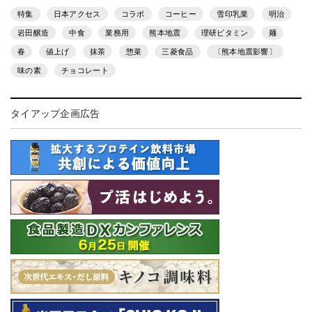
特集
日本アクセス
コラボ
コーヒー
雪印乳業
明治
岩田醸造
中食
業務用
熊本地震
理研ビタミン
麺
春
値上げ
抹茶
惣菜
三菱食品
〔熊本地震影響〕
味の素
チョコレート
タイアップ企画広告