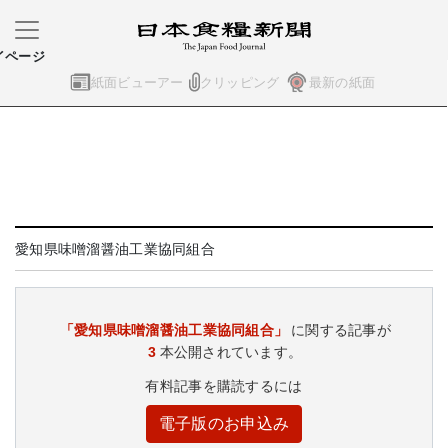
イページ
紙面ビューアー
クリッピング
最新の紙面
愛知県味噌溜醤油工業協同組合
「愛知県味噌溜醤油工業協同組合」
に関する記事が
3
本公開されています。
有料記事を購読するには
電子版のお申込み