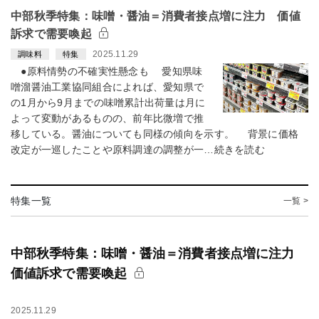
中部秋季特集：味噌・醤油＝消費者接点増に注力 価値
訴求で需要喚起
2025.11.29
調味料
特集
●原料情勢の不確実性懸念も 愛知県味
噌溜醤油工業協同組合によれば、愛知県で
の1月から9月までの味噌累計出荷量は月に
よって変動があるものの、前年比微増で推
移している。醤油についても同様の傾向を示す。 背景に価格
改定が一巡したことや原料調達の調整が一…続きを読む
特集一覧
一覧 >
中部秋季特集：味噌・醤油＝消費者接点増に注力
価値訴求で需要喚起
2025.11.29