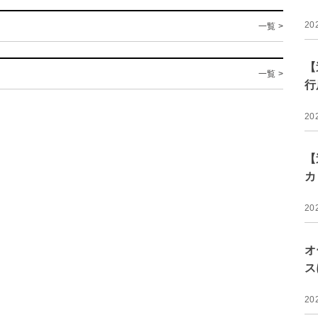
20
一覧 >
【
一覧 >
行
20
【
カ
20
オ
ス
20