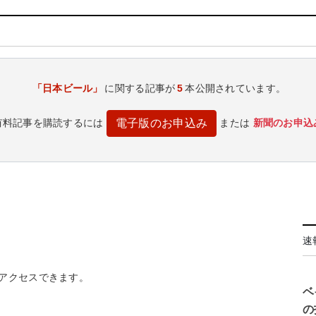
「日本ビール」
に関する記事が
5
本公開されています。
有料記事を購読するには
または
新聞のお申込
電子版のお申込み
速
アクセスできます。
ベ
の