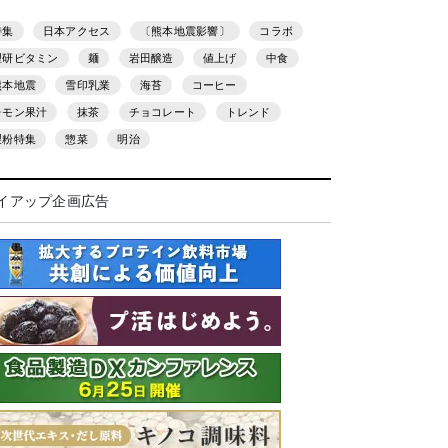
特集
日本アクセス
〔熊本地震影響〕
コラボ
理研ビタミン
麺
岩田醸造
値上げ
中食
熊本地震
雪印乳業
海苔
コーヒー
レモン果汁
抹茶
チョコレート
トレンド
製粉特集
惣菜
明治
イアップ企画広告