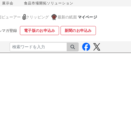
展示会
食品市場開拓ソリューション
面ビューアー
クリッピング
最新の紙面
マイページ
ルマガ登録
電子版のお申込み
新聞のお申込み
検索