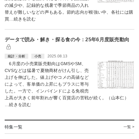
の減少や、記録的な残暑で季節商品の入れ
替えが難しいなどの声もある。節約志向が根強い中、各社には購
買…続きを読む
データで読み・解き・探る食の今：25年6月度販売動向
2025.08.13
統計・分析
小売
6月度の小売業販売動向はGMSやSM、
CVSなどは猛暑で夏物商材がけん引し、売
上げを伸ばした。値上げやコメの高値など
によって、客単価の上昇にもプラスに寄与
した。一方で、インバインドによる免税売
上高が大きく前年割れが響く百貨店の苦戦が続く。（山本仁）
…続きを読む
特集一覧
一覧 >