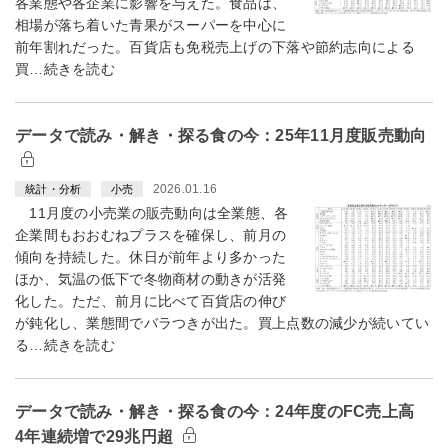
各業態や各企業に影響を与えた。食品は、
相場が落ち着いた青果がスーパーを中心に
前年割れだった。百貨店も免税売上げの下落や節約志向による
買…続きを読む
データで読み・解き・探る食の今：25年11月度販売動向
2026.01.16
統計・分析
小売
11月度の小売業の販売動向は全業態、各
企業間もおおむねプラスを確保し、前月の
傾向を持続した。休日が前年より多かった
ほか、気温の低下で冬物商材の動きが活発
化した。ただ、前月に比べて百貨店の伸び
が鈍化し、業態間でバラつきが出た。買上点数の減少が続いてい
る…続きを読む
データで読み・解き・探る食の今：24年度のFC売上高
4年連続増で29兆円超