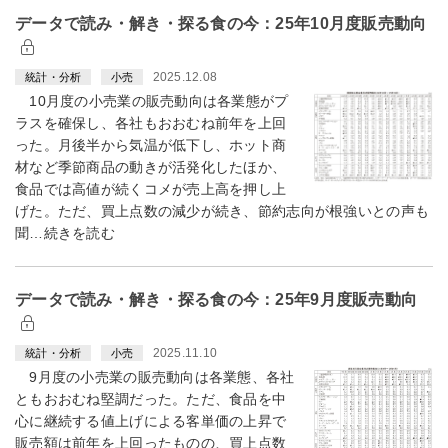
データで読み・解き・探る食の今：25年10月度販売動向
2025.12.08
統計・分析
小売
10月度の小売業の販売動向は各業態がプ
ラスを確保し、各社もおおむね前年を上回
った。月後半から気温が低下し、ホット商
材など季節商品の動きが活発化したほか、
食品では高値が続くコメが売上高を押し上
げた。ただ、買上点数の減少が続き、節約志向が根強いとの声も
聞…続きを読む
データで読み・解き・探る食の今：25年9月度販売動向
2025.11.10
統計・分析
小売
9月度の小売業の販売動向は各業態、各社
ともおおむね堅調だった。ただ、食品を中
心に継続する値上げによる客単価の上昇で
販売額は前年を上回ったものの、買上点数