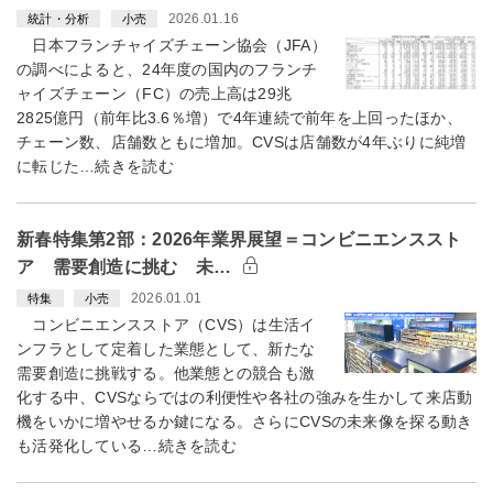
2026.01.16
統計・分析
小売
日本フランチャイズチェーン協会（JFA）
の調べによると、24年度の国内のフランチ
ャイズチェーン（FC）の売上高は29兆
2825億円（前年比3.6％増）で4年連続で前年を上回ったほか、
チェーン数、店舗数ともに増加。CVSは店舗数が4年ぶりに純増
に転じた…続きを読む
新春特集第2部：2026年業界展望＝コンビニエンススト
ア 需要創造に挑む 未…
2026.01.01
特集
小売
コンビニエンスストア（CVS）は生活イ
ンフラとして定着した業態として、新たな
需要創造に挑戦する。他業態との競合も激
化する中、CVSならではの利便性や各社の強みを生かして来店動
機をいかに増やせるか鍵になる。さらにCVSの未来像を探る動き
も活発化している…続きを読む