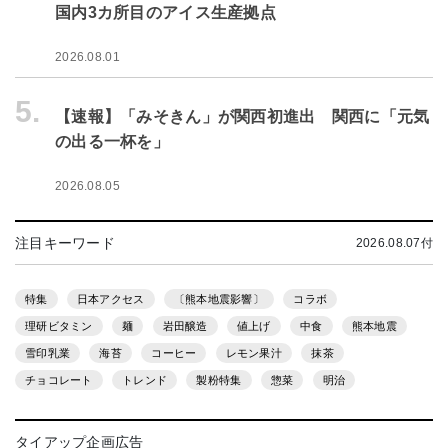
国内3カ所目のアイス生産拠点
2026.08.01
5.
【速報】「みそきん」が関西初進出 関西に「元気
の出る一杯を」
2026.08.05
注目キーワード
2026.08.07付
特集
日本アクセス
〔熊本地震影響〕
コラボ
理研ビタミン
麺
岩田醸造
値上げ
中食
熊本地震
雪印乳業
海苔
コーヒー
レモン果汁
抹茶
チョコレート
トレンド
製粉特集
惣菜
明治
タイアップ企画広告