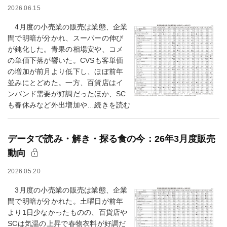
2026.06.15
4月度の小売業の販売は業態、企業
間で明暗が分かれ、スーパーの伸び
が鈍化した。青果の相場安や、コメ
の単価下落が響いた。CVSも客単価
の増加が前月より低下し、ほぼ前年
並みにとどめた。一方、百貨店はイ
ンバンド需要が好調だったほか、SC
も春休みなど外出増加や…続きを読む
データで読み・解き・探る食の今：26年3月度販売
動向
2026.05.20
3月度の小売業の販売は業態、企業
間で明暗が分かれた。土曜日が前年
より1日少なかったものの、百貨店や
SCは気温の上昇で春物衣料が好調だ