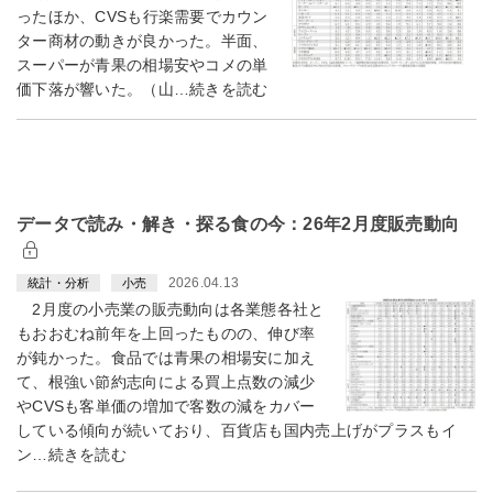
ったほか、CVSも行楽需要でカウン
ター商材の動きが良かった。半面、
スーパーが青果の相場安やコメの単
価下落が響いた。（山…続きを読む
データで読み・解き・探る食の今：26年2月度販売動向
2026.04.13
統計・分析
小売
2月度の小売業の販売動向は各業態各社と
もおおむね前年を上回ったものの、伸び率
が鈍かった。食品では青果の相場安に加え
て、根強い節約志向による買上点数の減少
やCVSも客単価の増加で客数の減をカバー
している傾向が続いており、百貨店も国内売上げがプラスもイ
ン…続きを読む