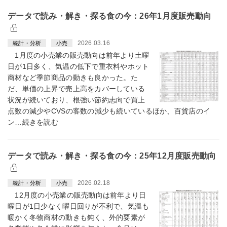
データで読み・解き・探る食の今：26年1月度販売動向
2026.03.16
統計・分析
小売
1月度の小売業の販売動向は前年より土曜
日が1日多く、気温の低下で重衣料やホット
商材など季節商品の動きも良かった。た
だ、単価の上昇で売上高をカバーしている
状況が続いており、根強い節約志向で買上
点数の減少やCVSの客数の減少も続いているほか、百貨店のイ
ン…続きを読む
データで読み・解き・探る食の今：25年12月度販売動向
2026.02.18
統計・分析
小売
12月度の小売業の販売動向は前年より日
曜日が1日少なく曜日回りが不利で、気温も
暖かく冬物商材の動きも鈍く、外的要素が