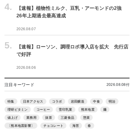
4.
【速報】植物性ミルク、豆乳・アーモンドの2強
26年上期過去最高達成
2026.08.07
5.
【速報】ローソン、調理ロボ導入店を拡大 先行店
で好評
2026.08.06
注目キーワード
2026.08.08付
特集
日本アクセス
コラボ
岩田醸造
中食
明治
理研ビタミン
コーヒー
雪印乳業
熊本地震
麺
値上げ
業務用
抹茶
三菱食品
惣菜
〔熊本地震影響〕
チョコレート
海苔
春