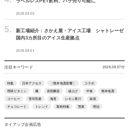
ラベルレスPET飲料、バラ売り可能に
2026.08.05
5.
新工場紹介：さかえ屋・アイス工場 シャトレーゼ
国内3カ所目のアイス生産拠点
2026.08.01
注目キーワード
2026.08.07付
特集
日本アクセス
〔熊本地震影響〕
コラボ
理研ビタミン
麺
岩田醸造
値上げ
中食
熊本地震
コーヒー
雪印乳業
海苔
レモン果汁
抹茶
チョコレート
トレンド
製粉特集
惣菜
明治
タイアップ企画広告