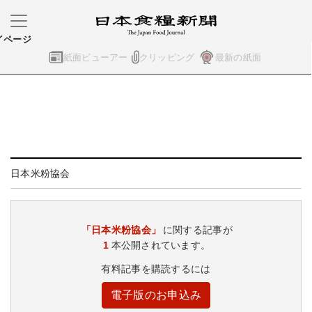
イページ
紙面ビューアー
クリッピング
最新の紙面
日本米粉協会
「日本米粉協会」
に関する記事が
1
本公開されています。
有料記事を購読するには
電子版のお申込み