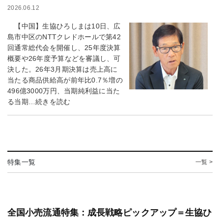
2026.06.12
【中国】生協ひろしまは10日、広
島市中区のNTTクレドホールで第42
回通常総代会を開催し、25年度決算
概要や26年度予算などを審議し、可
決した。26年3月期決算は売上高に
当たる商品供給高が前年比0.7％増の
496億3000万円、当期純利益に当た
る当期…続きを読む
特集一覧
一覧 >
全国小売流通特集：成長戦略ピックアップ＝生協ひ