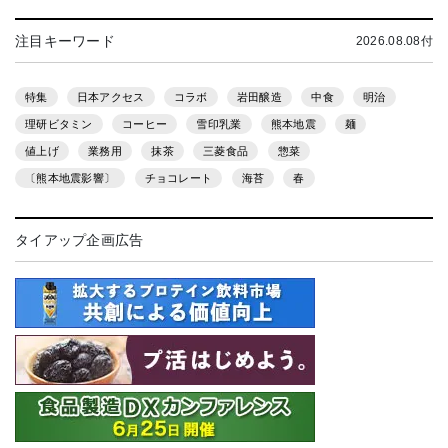
注目キーワード
2026.08.08付
特集
日本アクセス
コラボ
岩田醸造
中食
明治
理研ビタミン
コーヒー
雪印乳業
熊本地震
麺
値上げ
業務用
抹茶
三菱食品
惣菜
〔熊本地震影響〕
チョコレート
海苔
春
タイアップ企画広告