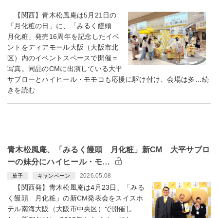
【関西】青木松風庵は5月21日の
「月化粧の日」に、「みるく饅頭
月化粧」発売16周年を記念したイベ
ントをディアモール大阪（大阪市北
区）内のイベントスペースで開催＝
写真。同品のCMに出演している大平
サブローとハイヒール・モモコも応援に駆け付け、会場は多…続
きを読む
青木松風庵、「みるく饅頭 月化粧」新CM 大平サブロ
ーの妹分にハイヒール・モ…
2026.05.08
菓子
キャンペーン
【関西発】青木松風庵は4月23日、「みる
く饅頭 月化粧」の新CM発表会をスイスホ
テル南海大阪（大阪市中央区）で開催し