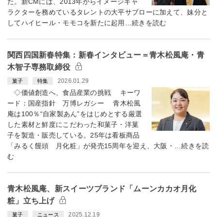
た。新CMには、2013年からイメージキャ
ラクターを務めているタレントの大平サブローに加えて、妹分と
してハイヒール・モモコを新たに起用…続きを読む
関西四国新春特集：新春インタビュー＝青木松風庵・青
木智子専務取締役
2026.01.29
菓子
特集
◇価値創造へ、食品産業の挑戦 キーワ
ード：国産指針 万博レガシー 青木松風
庵は100％“自家製あん”をはじめとする厳選
した素材と鮮度にこだわった和菓子・洋菓
子を製造・販売している。25年は看板商品
「みるく饅頭 月化粧」が発売15周年を迎え、大阪・…続きを読
む
青木松風庵、新スイーツブランド「ムーンカカオ月化
粧」立ち上げ
2025.12.19
菓子
ニュース