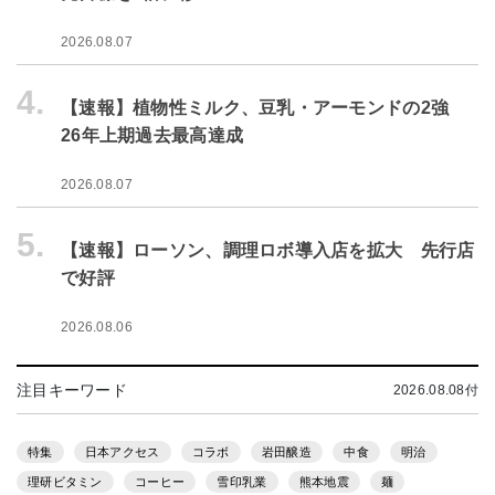
2026.08.07
4.
【速報】植物性ミルク、豆乳・アーモンドの2強
26年上期過去最高達成
2026.08.07
5.
【速報】ローソン、調理ロボ導入店を拡大 先行店
で好評
2026.08.06
注目キーワード
2026.08.08付
特集
日本アクセス
コラボ
岩田醸造
中食
明治
理研ビタミン
コーヒー
雪印乳業
熊本地震
麺