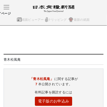
イページ
紙面ビューアー
クリッピング
最新の紙面
青木松風庵
「青木松風庵」
に関する記事が
7
本公開されています。
有料記事を購読するには
電子版のお申込み